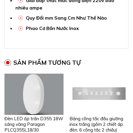
Giải đáp thắc mắc dòng điện 220v bao
nhiêu ampe
Quy Đổi mm Sang Cm Như Thế Nào
Phao Cơ Bồn Nước Inox
SẢN PHẨM TƯƠNG TỰ
Đèn LED ốp trần D355 18W
Bảng công tắc đầu giường
sáng vàng Paragon
inox trắng (gồm 2 chiết áp
PLCQ355L18/30
đèn, 6 công tắc 2 chiều)