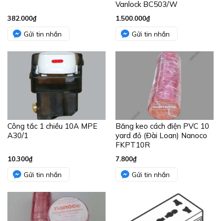
Vanlock BC503/W
382.000
₫
1.500.000
₫
Gửi tin nhắn
Gửi tin nhắn
Công tắc 1 chiều 10A MPE
Băng keo cách điện PVC 10
A30/1
yard đỏ (Đài Loan) Nanoco
FKPT10R
10.300
₫
7.800
₫
Gửi tin nhắn
Gửi tin nhắn