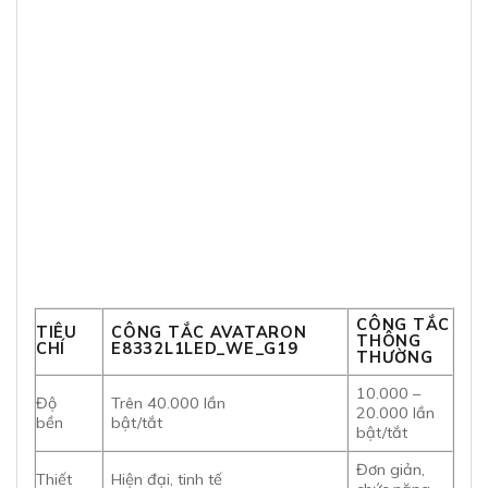
CÔNG TẮC
TIÊU
CÔNG TẮC AVATARON
THÔNG
CHÍ
E8332L1LED_WE_G19
THƯỜNG
10.000 –
Độ
Trên 40.000 lần
20.000 lần
bền
bật/tắt
bật/tắt
Đơn giản,
Thiết
Hiện đại, tinh tế