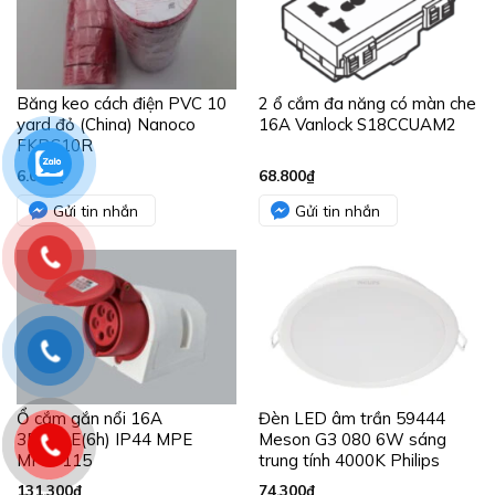
Băng keo cách điện PVC 10
2 ổ cắm đa năng có màn che
yard đỏ (China) Nanoco
16A Vanlock S18CCUAM2
FKPC10R
6.000
₫
68.800
₫
Gửi tin nhắn
Gửi tin nhắn
Ổ cắm gắn nổi 16A
Đèn LED âm trần 59444
3P+N+E(6h) IP44 MPE
Meson G3 080 6W sáng
MPN-115
trung tính 4000K Philips
131.300
₫
74.300
₫