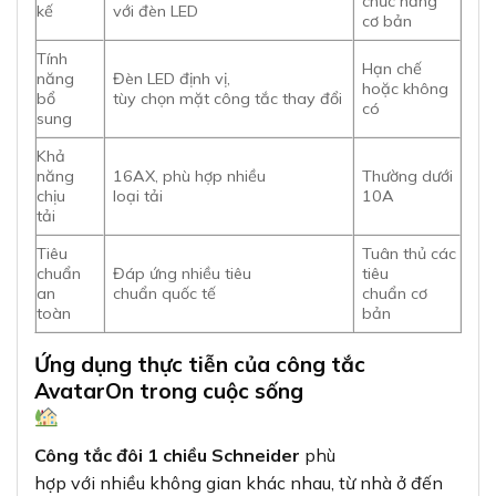
chức năng
kế
với đèn LED
cơ bản
Tính
Hạn chế
năng
Đèn LED định vị,
hoặc không
bổ
tùy chọn mặt công tắc thay đổi
có
sung
Khả
năng
16AX, phù hợp nhiều
Thường dưới
chịu
loại tải
10A
tải
Tiêu
Tuân thủ các
chuẩn
Đáp ứng nhiều tiêu
tiêu
an
chuẩn quốc tế
chuẩn cơ
toàn
bản
Ứng dụng thực tiễn của công tắc
AvatarOn trong cuộc sống
Công tắc đôi 1 chiều Schneider
phù
hợp với nhiều không gian khác nhau, từ nhà ở đến