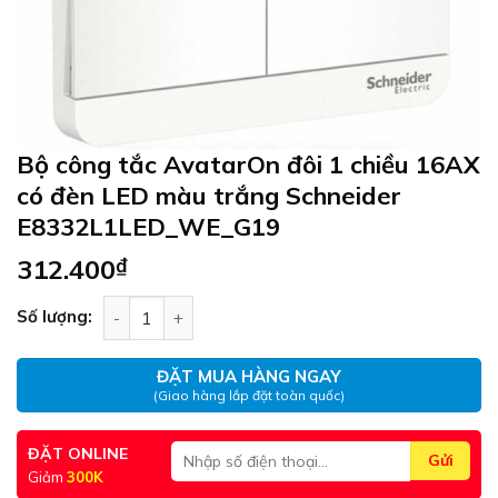
Bộ công tắc AvatarOn đôi 1 chiều 16AX
có đèn LED màu trắng Schneider
E8332L1LED_WE_G19
312.400
₫
Bộ công tắc AvatarOn đôi 1 chiều 16AX có đèn
Số lượng:
ĐẶT MUA HÀNG NGAY
(Giao hàng lắp đặt toàn quốc)
ĐẶT ONLINE
Giảm
300K