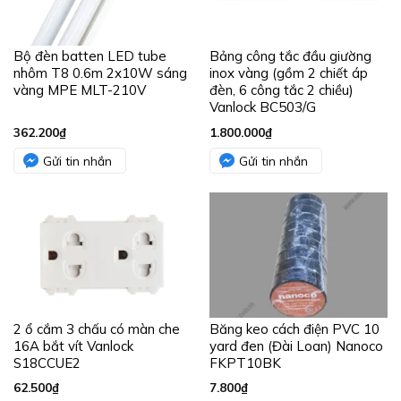
Bộ đèn batten LED tube
Bảng công tắc đầu giường
nhôm T8 0.6m 2x10W sáng
inox vàng (gồm 2 chiết áp
vàng MPE MLT-210V
đèn, 6 công tắc 2 chiều)
Vanlock BC503/G
362.200
₫
1.800.000
₫
Gửi tin nhắn
Gửi tin nhắn
2 ổ cắm 3 chấu có màn che
Băng keo cách điện PVC 10
16A bắt vít Vanlock
yard đen (Đài Loan) Nanoco
S18CCUE2
FKPT10BK
62.500
₫
7.800
₫