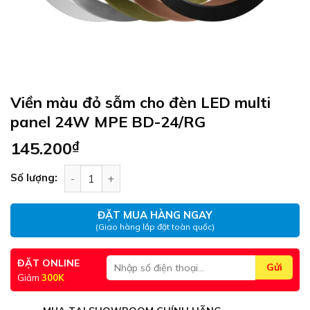
Viền màu đỏ sẫm cho đèn LED multi
panel 24W MPE BD-24/RG
145.200
₫
Viền màu đỏ sẫm cho đèn LED multi panel 24W 
Số lượng:
ĐẶT MUA HÀNG NGAY
(Giao hàng lắp đặt toàn quốc)
ĐẶT ONLINE
Giảm
300K