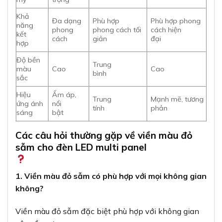
Khả
Đa dạng
Phù hợp
Phù hợp phong
năng
phong
phong cách tối
cách hiện
kết
cách
giản
đại
hợp
Độ bền
Trung
màu
Cao
Cao
bình
sắc
Hiệu
Ấm áp,
Trung
Mạnh mẽ, tương
ứng ánh
nổi
tính
phản
sáng
bật
Các câu hỏi thường gặp về viền màu đỏ
sẫm cho đèn LED multi panel
1. Viền màu đỏ sẫm có phù hợp với mọi không gian
không?
Viền màu đỏ sẫm đặc biệt phù hợp với không gian