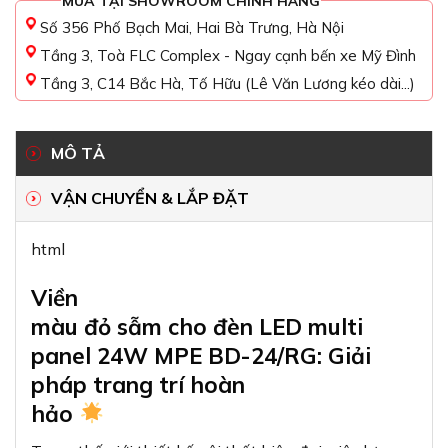
MUA TẠI SHOWROOM CHÍNH HÃNG
Số 356 Phố Bạch Mai, Hai Bà Trưng, Hà Nội
Tầng 3, Toà FLC Complex - Ngay cạnh bến xe Mỹ Đình
Tầng 3, C14 Bắc Hà, Tố Hữu (Lê Văn Lương kéo dài...)
MÔ TẢ
VẬN CHUYỂN & LẮP ĐẶT
html
Viền
màu đỏ sẫm cho đèn LED multi
panel 24W MPE BD-24/RG: Giải
pháp trang trí hoàn
hảo