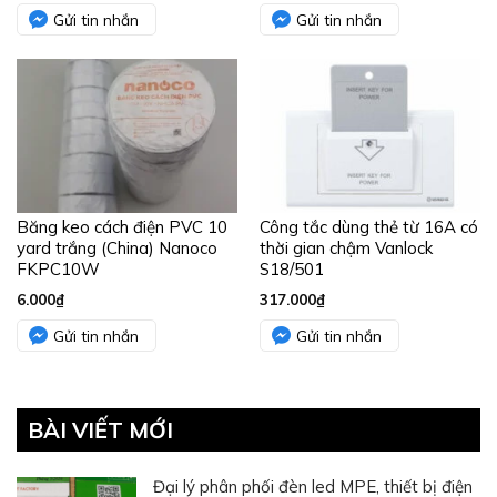
Gửi tin nhắn
Gửi tin nhắn
Băng keo cách điện PVC 10
Công tắc dùng thẻ từ 16A có
yard trắng (China) Nanoco
thời gian chậm Vanlock
FKPC10W
S18/501
6.000
₫
317.000
₫
Gửi tin nhắn
Gửi tin nhắn
BÀI VIẾT MỚI
Đại lý phân phối đèn led MPE, thiết bị điện