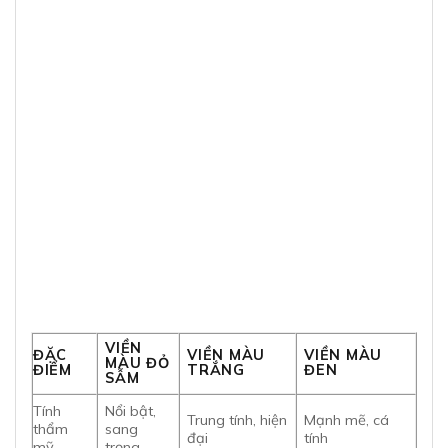
VIỀN
ĐẶC
VIỀN MÀU
VIỀN MÀU
MÀU ĐỎ
ĐIỂM
TRẮNG
ĐEN
SẪM
Tính
Nổi bật,
Trung tính, hiện
Mạnh mẽ, cá
thẩm
sang
đại
tính
mỹ
trọng