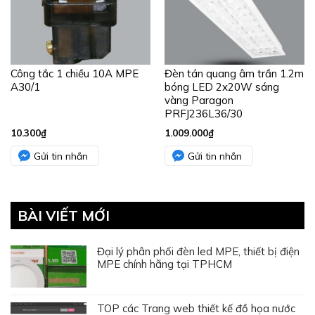
Đại lý phân phối đèn led MPE, thiết bị điện
MPE chính hãng tại TPHCM
TOP các Trang web thiết kế đồ họa nước
ngoài
Cấu tạo của rèm cuốn chống nắng, các
mẫu rèm đẹp nhất hiện nay
Kim Khí Tiến Thành – Công ty sản xuất bu
lông ốc vít chất lượng cao
Bảng báo giá dây điện chống cháy Cadivi
N&N Home – Đơn vị thiết kế nhà phố uy
tín, chuyên nghiệp