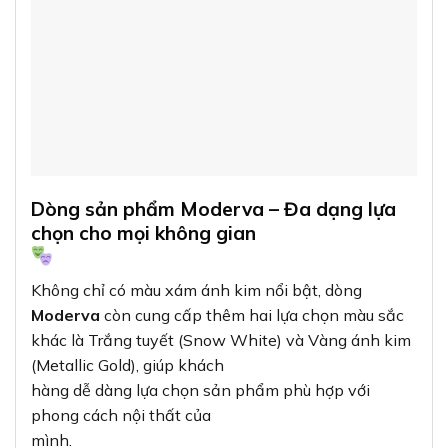
khác là Trắng tuyết (Snow White) và Vàng ánh kim
(Metallic Gold), giúp khách
hàng dễ dàng lựa chọn sản phẩm phù hợp với
phong cách nội thất của
mình.
Dòng sản phẩm này được thiết kế để hài hòa với
nhiều phong cách
nội thất khác nhau, từ hiện đại, tối giản đến cổ điển,
sang trọng. Bạn có thể
thoải mái lựa chọn mà không lo lắng về sự không
đồng bộ trong thiết kế tổng
thể của ngôi nhà.
Ứng dụng thực tế – Không chỉ dành cho hộ
gia đình
Ổ cắm TV Moderva màu xám ánh kim