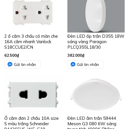
Ổ cắm đơn 2 chấu 10A size
Đèn LED âm trần 59444
S màu trắng Schneider
Meson G3 080 6W sáng
84426SUS_WE_G19
trung tính 4000K Philips
86.900
₫
74.300
₫
Gửi tin nhắn
Gửi tin nhắn
Băng keo cách điện PVC 10
Chống sét lan truyền iPRD
yard đỏ (Đài Loan) Nanoco
3P+N – 400V – 20kA loại 2
FKPT10R
Draw-out Schneider
A9L20600
7.800
₫
8.582.200
₫