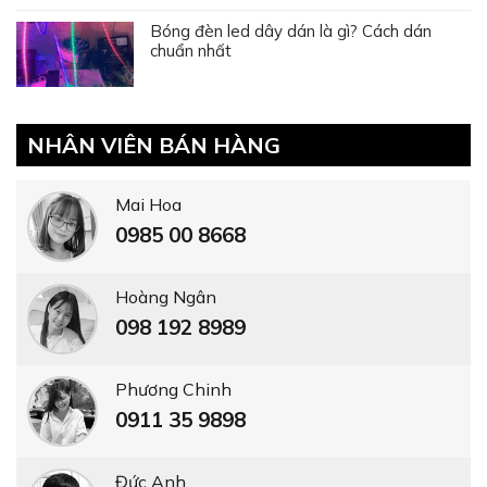
Phương Chinh
0911 35 9898
Đức Anh
0938 01 8668
Vũ Phương
0976 23 8668
Trần Mến
0979 16 3456
Hồng Phượng
0914 338 449