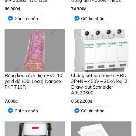
Gửi tin nhắn
Gửi tin nhắn
Công tắc 1 chiều 10A MPE
Đèn tán quang âm trần 1.2m
A30/1
bóng LED 2x20W sáng
vàng Paragon
PRFJ236L36/30
10.300
₫
1.009.000
₫
Gửi tin nhắn
Gửi tin nhắn
BÀI VIẾT MỚI