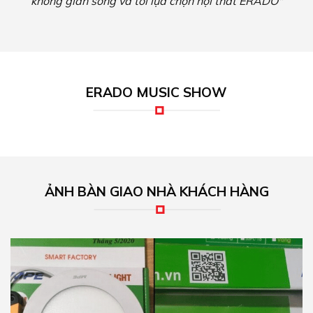
Đại lý phân phối đèn led MPE, thiết bị điện
MPE chính hãng tại TPHCM
Phân phối MPE – Đại lý phân phối đèn led MPE – Thiết bị điện
MPE chính hãng tại TPHCM Các thiết bị điện và đèn Led của
thương hiệu MPE hiện nay là những sản phẩm đang được rất
nhiều khách hàng lựa chọn...