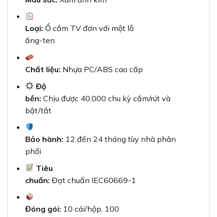
Tiêu
chuẩn:
Đạt chuẩn IEC60669-1
Đóng gói:
10 cái/hộp, 100
cái/thùng
Với khả năng chịu được 40.000 chu kỳ cắm/rút và
bật/tắt,
ổ cắm TV Panasonic
mang đến sự yên tâm tuyệt
đối
cho người sử dụng về độ bền và tính ổn định. Sản
phẩm đạt chuẩn IEC60669-1,
đảm bảo an toàn tuyệt đối khi sử dụng.