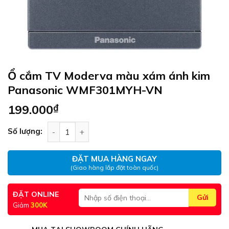
Ổ cắm TV Moderva màu xám ánh kim
Panasonic WMF301MYH-VN
199.000
₫
Ổ cắm TV Moderva màu xám ánh kim Panasonic
Số lượng:
ĐẶT MUA HÀNG NGAY
(Giao hàng lắp đặt toàn quốc)
ĐẶT ONLINE
Giảm
300K