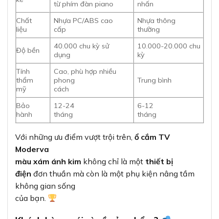
điện
đơn thuần mà còn là một phụ kiện nâng tầm
không gian sống
của bạn.
Khách hàng nói gì về sản phẩm?
Phần lớn khách hàng đã sử dụng
ổ cắm TV
Panasonic
WMF301MYH-VN
đều hài lòng với chất lượng và
thiết kế của sản
phẩm. Họ đặc biệt ấn tượng với vẻ ngoài sang
trọng, khả năng hòa hợp với
nhiều phong cách nội thất và độ bền cao sau thời
gian dài sử
dụng.
“Tôi đã sử dụng ổ cắm
TV Moderva cho căn hộ mới của