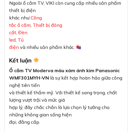
lượng vượt trội và mức giá
hợp lý, đây chắc chắn là lựa chọn lý tưởng cho
những không gian sống hiện
đại, đẳng cấp.
Nếu bạn đang tìm kiếm một giải pháp nâng tầm
không gian sống mà
vẫn đảm bảo tính năng kỹ thuật,
ổ cắm TV
Panasonic
Moderva
chính là sản phẩm dành cho bạn. Hãy
liên hệ ngay với
VIKI để được tư vấn và đặt hàng!
Thông tin liên hệ:
Địa chỉ:
37C, Đường số 1,
Phường Long Trường, Thành phố Thủ Đức, TP.HCM
Hotline/Zalo:
0933 320 468