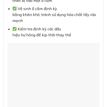
Tại sao nên chọn ổ cắm TV Moderva màu
xám ánh kim Panasonic
WMF301MYH-VN?
Khi so sánh với các sản phẩm cùng loại trên thị
trường,
ổ
cắm TV Moderva
nổi bật với nhiều ưu điểm vượt
trội: