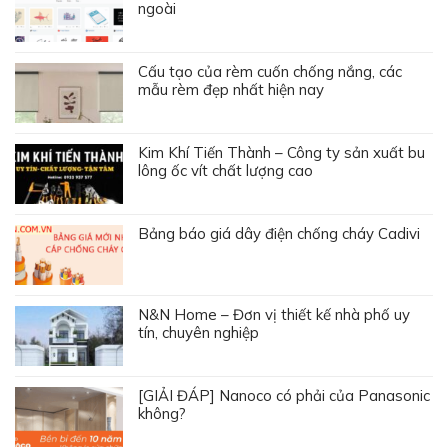
[GIẢI ĐÁP] Nanoco có phải của Panasonic
không?
Bóng đèn led dây dán là gì? Cách dán
chuẩn nhất
NHÂN VIÊN BÁN HÀNG
Mai Hoa
0985 00 8668
Hoàng Ngân
098 192 8989