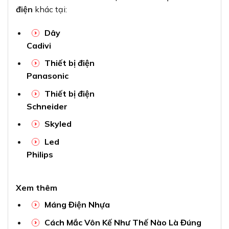
Xem thêm
Máng Điện Nhựa
Cách Mắc Vôn Kế Như Thế Nào Là Đúng
Chuẩn Nhất
Cách Đấu Quạt Trần
Ty Ren
Sơ đồ thiết kế mạng điện
kim loại nào dẫn điện tốt
Tiết Kiệm Điện Năng Có Lợi Ích Gì Cho Gia
Đình Xã Hội Và Môi Trường
Bu lông đai ốc giá tốt, chất lượng – Điện
nước VIKI