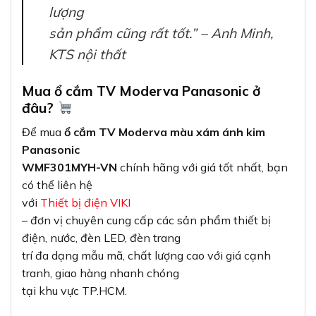
điện, nước, đèn LED, đèn trang
trí đa dạng mẫu mã, chất lượng cao với giá cạnh
tranh, giao hàng nhanh chóng
tại khu vực TP.HCM.
Ngoài ổ cắm TV, VIKI còn cung cấp nhiều sản phẩm
thiết bị điện
khác như
Công
tắc ổ cắm
,
Thiết bị đóng
cắt
,
Đèn
led
,
Tủ
điện
và nhiều sản phẩm khác.
Kết luận
Ổ cắm TV Moderva màu xám ánh kim Panasonic
WMF301MYH-VN
là sự kết hợp hoàn hảo giữa công
nghệ tiên tiến
và thiết kế thẩm mỹ. Với thiết kế sang trọng, chất