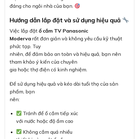
Tránh để ổ cắm tiếp xúc
với nước hoặc độ ẩm cao
Không cắm quá nhiều
thiết bị vào một ổ cắm
Vệ sinh ổ cắm định kỳ
bằng khăn khô, tránh sử dụng hóa chất tẩy rửa
mạnh
Kiểm tra định kỳ các dấu
hiệu hư hỏng để kịp thời thay thế