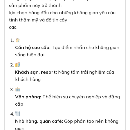
cấp
Nhà hàng, quán café:
Góp phần tạo nên không
gian
sang trọng
Giá cả cạnh tranh – Đầu tư xứng đáng cho
chất lượng
Mặc dù là sản phẩm cao cấp của thương hiệu uy tín
Panasonic
, ổ cắm TV Moderva WMF301MYH-VN
vẫn có
mức giá cạnh tranh, dao động khoảng 143.000
VNĐ/chiếc, với một số chương
trình khuyến mãi có thể giảm xuống còn 85.000 đến
130.000 VNĐ tùy theo nhà
phân phối.