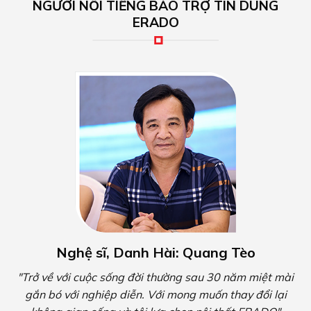
Nghệ sĩ, Danh Hài: Quang Tèo
"Trở về với cuộc sống đời thường sau 30 năm miệt mài
gắn bó với nghiệp diễn. Với mong muốn thay đổi lại
không gian sống và tôi lựa chọn nội thất ERADO"
ERADO MUSIC SHOW
ẢNH BÀN GIAO NHÀ KHÁCH HÀNG