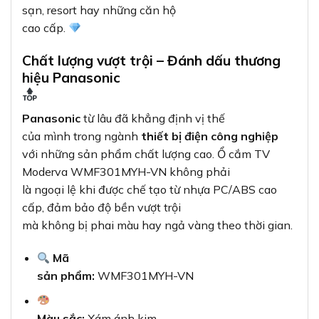
Mã
sản phẩm:
WMF301MYH-VN
Màu sắc:
Xám ánh kim
Loại:
Ổ cắm TV đơn với một lỗ
ăng-ten
Chất liệu:
Nhựa PC/ABS cao cấp
Độ
bền:
Chịu được 40.000 chu kỳ cắm/rút và
bật/tắt
Bảo hành:
12 đến 24 tháng tùy nhà phân
phối