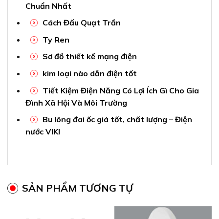
SẢN PHẨM TƯƠNG TỰ
2 ổ cắm 3 chấu có màn che
Đèn LED ốp trần D355 18W
16A cắm nhanh Vanlock
sáng vàng Paragon
S18CCUE2/CN
PLCQ355L18/30
62.500
₫
382.000
₫
Gửi tin nhắn
Gửi tin nhắn