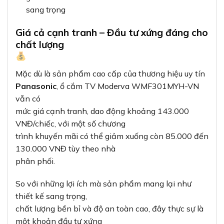
So với những lợi ích mà sản phẩm mang lại như
thiết kế sang trọng,
chất lượng bền bỉ và độ an toàn cao, đây thực sự là
một khoản đầu tư xứng
đáng cho ngôi nhà của bạn.
Hướng dẫn lắp đặt và sử dụng hiệu quả
Việc lắp đặt
ổ cắm TV Panasonic
Moderva
rất đơn giản và không yêu cầu kỹ thuật
phức tạp. Tuy
nhiên, để đảm bảo an toàn và hiệu quả, bạn nên
tham khảo ý kiến của chuyên
gia hoặc thợ điện có kinh nghiệm.
Để sử dụng hiệu quả và kéo dài tuổi thọ của sản
phẩm, bạn
nên: