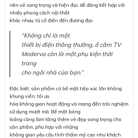
hóa không gian hoạt động và mang đến trải nghiệm
sử dụng mượt mà. Bề mặt bóng
loáng càng làm tăng thêm vẻ đẹp sang trọng cho
sản phẩm, phù hợp với những
không gian yêu cầu tính thẩm mỹ cao như khách
sạn, resort hay những căn hộ
cao cấp.
Chất lượng vượt trội – Đánh dấu thương
hiệu Panasonic
Panasonic
từ lâu đã khẳng định vị thế
của mình trong ngành
thiết bị điện công nghiệp
với những sản phẩm chất lượng cao. Ổ cắm TV
Moderva WMF301MYH-VN không phải
là ngoại lệ khi được chế tạo từ nhựa PC/ABS cao
cấp, đảm bảo độ bền vượt trội
mà không bị phai màu hay ngả vàng theo thời gian.