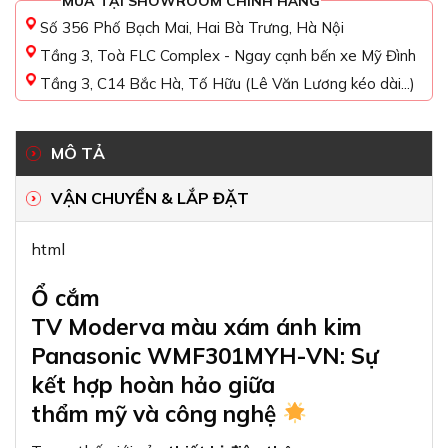
MUA TẠI SHOWROOM CHÍNH HÃNG
Số 356 Phố Bạch Mai, Hai Bà Trưng, Hà Nội
Tầng 3, Toà FLC Complex - Ngay cạnh bến xe Mỹ Đình
Tầng 3, C14 Bắc Hà, Tố Hữu (Lê Văn Lương kéo dài...)
MÔ TẢ
VẬN CHUYỂN & LẮP ĐẶT
html
Ổ cắm
TV Moderva màu xám ánh kim
Panasonic WMF301MYH-VN: Sự
kết hợp hoàn hảo giữa
thẩm mỹ và công nghệ