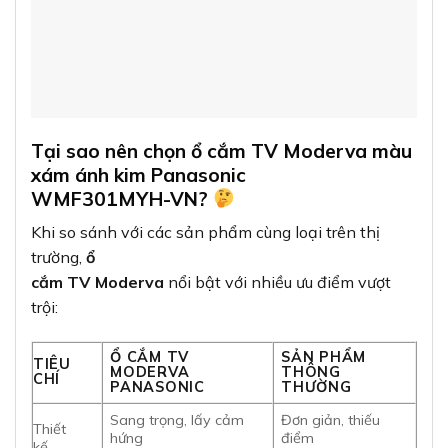
Ổ CẮM TV
SẢN PHẨM
TIÊU
MODERVA
THÔNG
CHÍ
PANASONIC
THƯỜNG
Sang trọng, lấy cảm
Đơn giản, thiếu
Thiết
hứng
điểm
kế
từ phím đàn piano
nhấn
Chất
Nhựa PC/ABS cao
Nhựa thông
liệu
cấp
thường
40.000 chu kỳ sử
10.000-20.000 chu
Độ bền
dụng
kỳ
Tính
Cao, phù hợp nhiều
thẩm
phong
Trung bình
mỹ
cách
Bảo
12-24
6-12
hành
tháng
tháng
Với những ưu điểm vượt trội trên,
ổ cắm TV
Moderva
màu xám ánh kim
không chỉ là một
thiết bị