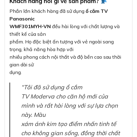
mình và rất hài lòng với sự lựa chọn
này. Màu
xám ánh kim tạo điểm nhấn tinh tế
cho không gian sống, đồng thời chất
lượng
sản phẩm cũng rất tốt.” – Anh Minh,
KTS nội thất
Mua ổ cắm TV Moderva Panasonic ở
đâu?
Để mua
ổ cắm TV Moderva màu xám ánh kim
Panasonic
WMF301MYH-VN
chính hãng với giá tốt nhất, bạn
có thể liên hệ
với
Thiết bị điện VIKI
– đơn vị chuyên cung cấp các sản phẩm thiết bị