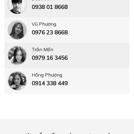
NGƯỜI NỔI TIẾNG BẢO TRỢ TIN DÙNG
ERADO