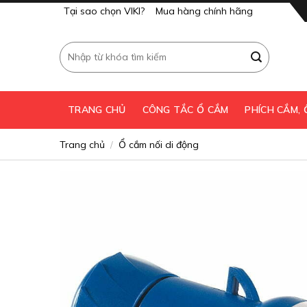
Skip
Tại sao chọn VIKI?
Mua hàng chính hãng
to
content
Tìm
kiếm:
TRANG CHỦ
CÔNG TẮC Ổ CẮM
PHÍCH CẮM,
Trang chủ
Ổ cắm nối di động
/