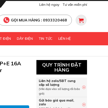
Liên hệ ngay
Tư vấn miễn phí
GỌI MUA HÀNG : 0933320468
T ĐIỆN
DÂY ĐIỆN
TIN TỨC
LIÊN HỆ
2P+E 16A
QUY TRÌNH ĐẶT
r
HÀNG
Liên hệ zalo/SĐT cung
cấp số lượng
(Viki dựa vào số lượng rồi báo
giá)
g 2P+E 16A 230V IP44 Schneider PKF16M423 số lượng
Gửi báo giá qua mail,
zalo