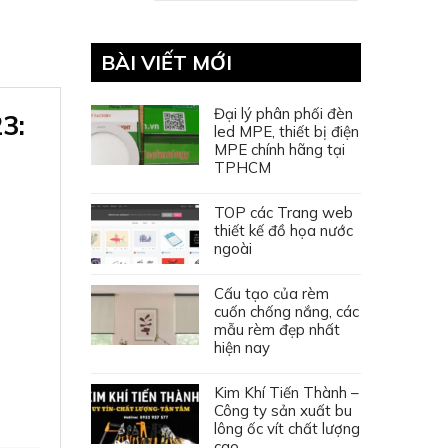
BÀI VIẾT MỚI
Đại lý phân phối đèn
3:
led MPE, thiết bị điện
MPE chính hãng tại
TPHCM
TOP các Trang web
thiết kế đồ họa nước
ngoài
Cấu tạo của rèm
cuốn chống nắng, các
mẫu rèm đẹp nhất
hiện nay
Kim Khí Tiến Thành –
Công ty sản xuất bu
lông ốc vít chất lượng
cao