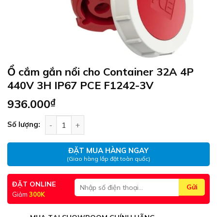
Ổ cắm gắn nổi cho Container 32A 4P
440V 3H IP67 PCE F1242-3V
936.000
₫
Ổ cắm gắn nổi cho Container 32A 4P 440V 3H IP
Số lượng:
ĐẶT MUA HÀNG NGAY
(Giao hàng lắp đặt toàn quốc)
ĐẶT ONLINE
Giảm
300K