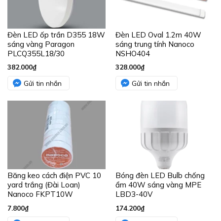
Đèn LED ốp trần D355 18W
Đèn LED Oval 1.2m 40W
sáng vàng Paragon
sáng trung tính Nanoco
PLCQ355L18/30
NSHO404
382.000
₫
328.000
₫
Gửi tin nhắn
Gửi tin nhắn
Băng keo cách điện PVC 10
Bóng đèn LED Bulb chống
yard trắng (Đài Loan)
ẩm 40W sáng vàng MPE
Nanoco FKPT10W
LBD3-40V
7.800
₫
174.200
₫