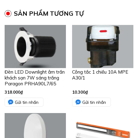
SẢN PHẨM TƯƠNG TỰ
Đèn LED Downlight âm trần
Công tắc 1 chiều 10A MPE
khách sạn 7W sáng trắng
A30/1
Paragon PRHA90L7/65
318.000
₫
10.300
₫
Gửi tin nhắn
Gửi tin nhắn