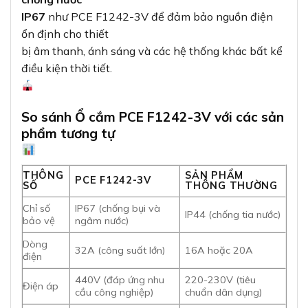
IP67
như PCE F1242-3V để đảm bảo nguồn điện
ổn định cho thiết
bị âm thanh, ánh sáng và các hệ thống khác bất kể
điều kiện thời tiết.
So sánh Ổ cắm PCE F1242-3V với các sản
phẩm tương tự
THÔNG
SẢN PHẨM
PCE F1242-3V
SỐ
THÔNG THƯỜNG
Chỉ số
IP67 (chống bụi và
IP44 (chống tia nước)
bảo vệ
ngâm nước)
Dòng
32A (công suất lớn)
16A hoặc 20A
điện
440V (đáp ứng nhu
220-230V (tiêu
Điện áp
cầu công nghiệp)
chuẩn dân dụng)