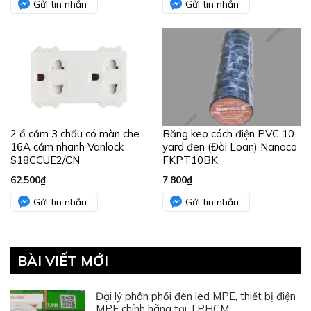
Gửi tin nhắn
Gửi tin nhắn
2 ổ cắm 3 chấu có màn che
Băng keo cách điện PVC 10
16A cắm nhanh Vanlock
yard đen (Đài Loan) Nanoco
S18CCUE2/CN
FKPT10BK
62.500
₫
7.800
₫
Gửi tin nhắn
Gửi tin nhắn
BÀI VIẾT MỚI
Đại lý phân phối đèn led MPE, thiết bị điện
MPE chính hãng tại TPHCM