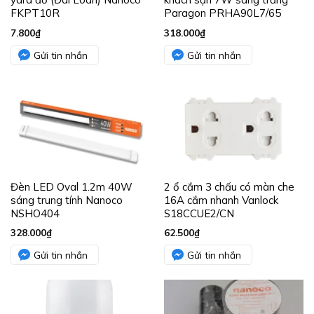
FKPT10R
Paragon PRHA90L7/65
7.800
₫
318.000
₫
Gửi tin nhắn
Gửi tin nhắn
Đèn LED Oval 1.2m 40W
2 ổ cắm 3 chấu có màn che
sáng trung tính Nanoco
16A cắm nhanh Vanlock
NSHO404
S18CCUE2/CN
328.000
₫
62.500
₫
Gửi tin nhắn
Gửi tin nhắn