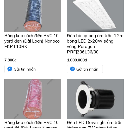
Băng keo cách điện PVC 10
Đèn tán quang âm trần 1.2m
yard đen (Đài Loan) Nanoco
bóng LED 2x20W sáng
FKPT10BK
vàng Paragon
PRFJ236L36/30
7.800
₫
1.009.000
₫
Gửi tin nhắn
Gửi tin nhắn
Băng keo cách điện PVC 10
Đèn LED Downlight âm trần
yard đỏ (Đài Loan) Nanoco
khách sạn 7W sáng trắng