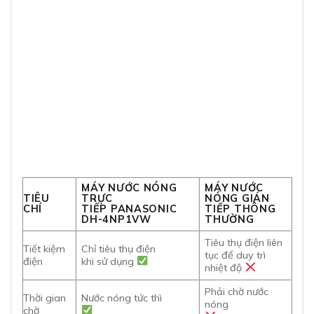
MÁY NƯỚC NÓNG
MÁY NƯỚC
TIÊU
TRỰC
NÓNG GIÁN
CHÍ
TIẾP PANASONIC
TIẾP THÔNG
DH-4NP1VW
THƯỜNG
Tiêu thụ điện liên
Tiết kiệm
Chỉ tiêu thụ điện
tục để duy trì
điện
khi sử dụng
nhiệt độ
Phải chờ nước
Thời gian
Nước nóng tức thì
nóng
chờ