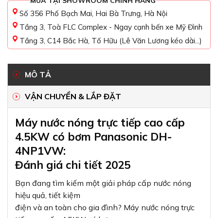
MUA TẠI SHOWROOM CHÍNH HÃNG
Số 356 Phố Bạch Mai, Hai Bà Trưng, Hà Nội
Tầng 3, Toà FLC Complex - Ngay cạnh bến xe Mỹ Đình
Tầng 3, C14 Bắc Hà, Tố Hữu (Lê Văn Lương kéo dài...)
MÔ TẢ
VẬN CHUYỂN & LẮP ĐẶT
Máy nước nóng trực tiếp cao cấp
4.5KW có bơm Panasonic DH-
4NP1VW:
Đánh giá chi tiết 2025
Bạn đang tìm kiếm một giải pháp cấp nước nóng
hiệu quả, tiết kiệm
điện và an toàn cho gia đình? Máy nước nóng trực