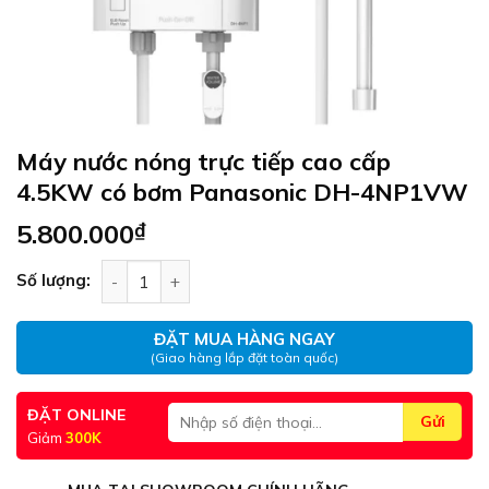
Máy nước nóng trực tiếp cao cấp
4.5KW có bơm Panasonic DH-4NP1VW
5.800.000
₫
Máy nước nóng trực tiếp cao cấp 4.5KW có bơm
Số lượng:
ĐẶT MUA HÀNG NGAY
(Giao hàng lắp đặt toàn quốc)
ĐẶT ONLINE
Giảm
300K