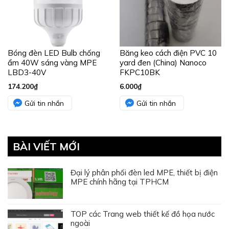
Bóng đèn LED Bulb chống
Băng keo cách điện PVC 10
ẩm 40W sáng vàng MPE
yard đen (China) Nanoco
LBD3-40V
FKPC10BK
174.200
₫
6.000
₫
Gửi tin nhắn
Gửi tin nhắn
BÀI VIẾT MỚI
Đại lý phân phối đèn led MPE, thiết bị điện
MPE chính hãng tại TPHCM
TOP các Trang web thiết kế đồ họa nước
ngoài