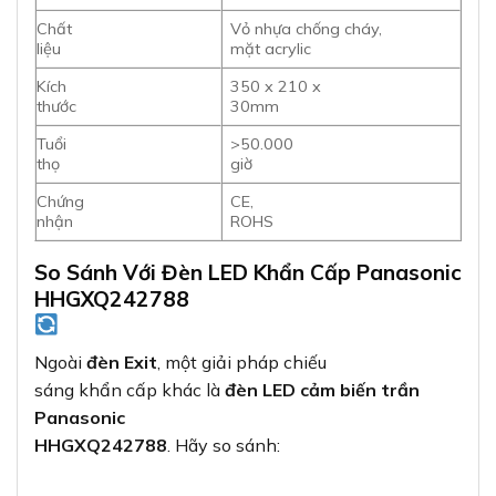
Chất
Vỏ nhựa chống cháy,
liệu
mặt acrylic
Kích
350 x 210 x
thước
30mm
Tuổi
>50.000
thọ
giờ
Chứng
CE,
nhận
ROHS
So Sánh Với Đèn LED Khẩn Cấp Panasonic
HHGXQ242788
Ngoài
đèn Exit
, một giải pháp chiếu
sáng khẩn cấp khác là
đèn LED cảm biến trần
Panasonic
HHGXQ242788
. Hãy so sánh: