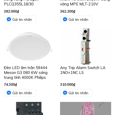
PLCQ355L18/30
vàng MPE MLT-210V
382.000
₫
362.200
₫
Gửi tin nhắn
Gửi tin nhắn
Đèn LED âm trần 59444
Any Trip Alarm Switch LA
Meson G3 080 6W sáng
1NO+1NC LS
trung tính 4000K Philips
74.300
₫
310.000
₫
Gửi tin nhắn
Gửi tin nhắn