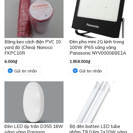
Băng keo cách điện PVC 10
Đèn pha mini 2G kính trong
yard đỏ (China) Nanoco
100W IP65 sáng vàng
FKPC10R
Panasonic NYV00006BE1A
6.000
₫
1.858.000
₫
Gửi tin nhắn
Gửi tin nhắn
Đèn LED ốp trần D355 18W
Bộ đèn batten LED tube
sáng vàng Paragon
nhôm T8 0.6m 2x10W sáng