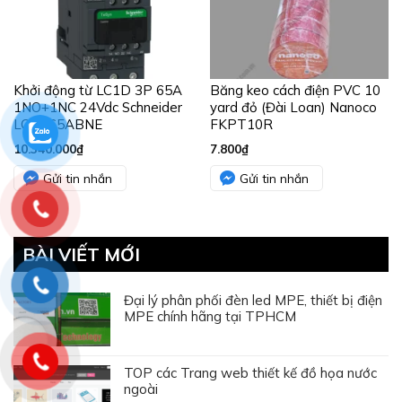
Khởi động từ LC1D 3P 65A
Băng keo cách điện PVC 10
1NO+1NC 24Vdc Schneider
yard đỏ (Đài Loan) Nanoco
LC1D65ABNE
FKPT10R
10.340.000
₫
7.800
₫
Gửi tin nhắn
Gửi tin nhắn
BÀI VIẾT MỚI
Đại lý phân phối đèn led MPE, thiết bị điện
MPE chính hãng tại TPHCM
TOP các Trang web thiết kế đồ họa nước
ngoài