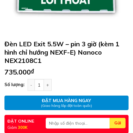
Đèn LED Exit 5.5W – pin 3 giờ (kèm 1
hình chỉ hướng NEXF-E) Nanoco
NEX2108C1
735.000
₫
Đèn LED Exit 5.5W – pin 3 giờ (kèm 1 hình chỉ 
Số lượng:
ĐẶT MUA HÀNG NGAY
(Giao hàng lắp đặt toàn quốc)
ĐẶT ONLINE
Giảm
300K