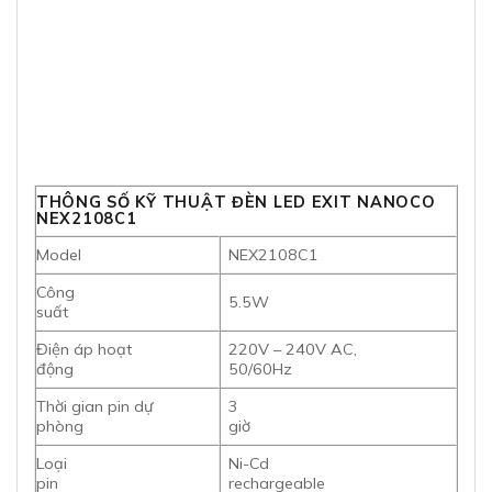
THÔNG SỐ KỸ THUẬT ĐÈN LED EXIT NANOCO
NEX2108C1
Model
NEX2108C1
Công
5.5W
suất
Điện áp hoạt
220V – 240V AC,
động
50/60Hz
Thời gian pin dự
3
phòng
giờ
Loại
Ni-Cd
pin
rechargeable