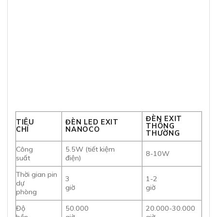
ĐÈN EXIT
TIÊU
ĐÈN LED EXIT
THÔNG
CHÍ
NANOCO
THƯỜNG
Công
5.5W (tiết kiệm
8-10W
suất
điện)
Thời gian pin
3
1-2
dự
giờ
giờ
phòng
Độ
50.000
20.000-30.000
bền
giờ
giờ