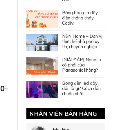
Bảng báo giá dây
điện chống cháy
Cadivi
N&N Home – Đơn vị
thiết kế nhà phố uy
tín, chuyên nghiệp
[GIẢI ĐÁP] Nanoco
có phải của
Panasonic không?
Bóng đèn led dây
30-
dán là gì? Cách dán
chuẩn nhất
NHÂN VIÊN BÁN HÀNG
Mai Hoa