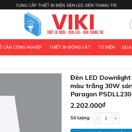
CUNG CẤP THIẾT BỊ ĐIỆN, ĐÈN LED, ĐÈN TRANG TRÍ
 Ổ CẮM CÔNG NGHIỆP
THIẾT BỊ ĐÓNG CẮT
TỦ ĐIỆN
QUẠ
Đèn LED Downlight 
màu trắng 30W sá
Paragon PSDLL230
2.202.000
₫
Đèn LED Downligh
Số lượng: