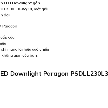
n LED Downlight gắn
SDLL230L30-W/30
, một giải
n đại.
 cấp của
hiếu
 chỉ mang lại hiệu quả chiếu
 không gian của bạn.
 LED Downlight Paragon PSDLL230L