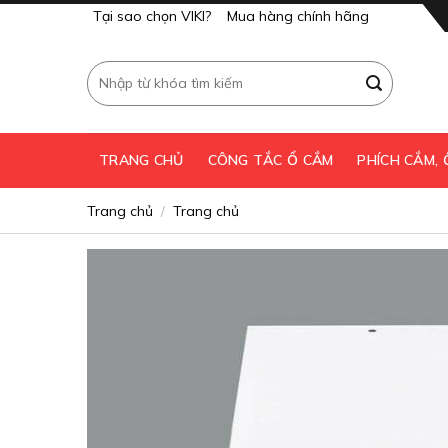
Skip
Tại sao chọn VIKI?
Mua hàng chính hãng
to
content
Tìm
kiếm:
TRANG CHỦ
CÔNG TẮC Ổ CẮM
PHÍCH CẮM,
Trang chủ
Trang chủ
/