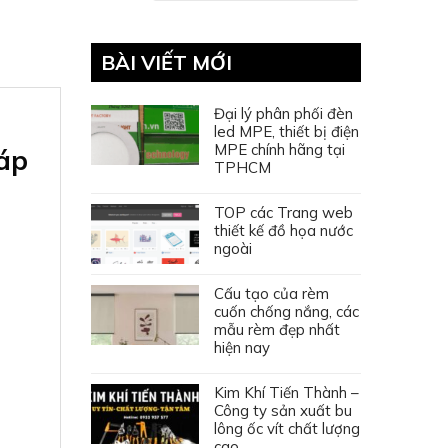
BÀI VIẾT MỚI
Đại lý phân phối đèn
led MPE, thiết bị điện
MPE chính hãng tại
áp
TPHCM
TOP các Trang web
thiết kế đồ họa nước
ngoài
Cấu tạo của rèm
cuốn chống nắng, các
mẫu rèm đẹp nhất
hiện nay
Kim Khí Tiến Thành –
Công ty sản xuất bu
lông ốc vít chất lượng
cao