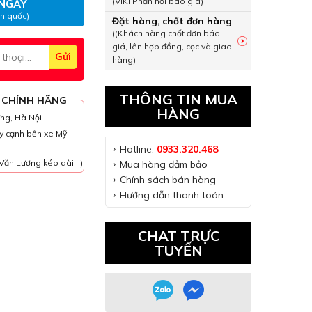
(VIKI Phản hồi báo giá)
NGAY
àn quốc)
Đặt hàng, chốt đơn hàng
((Khách hàng chốt đơn báo
giá, lên hợp đồng, cọc và giao
hàng)
THÔNG TIN MUA
 CHÍNH HÃNG
HÀNG
ưng, Hà Nội
y cạnh bến xe Mỹ
Hotline:
0933.320.468
Văn Lương kéo dài...)
Mua hàng đảm bảo
Chính sách bán hàng
Hướng dẫn thanh toán
CHAT TRỰC
TUYẾN