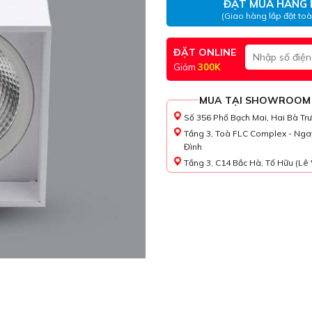
ĐẶT MUA HÀNG 
(Giao hàng lắp đặt to
ĐẶT ONLINE
Giảm
300K
MUA TẠI SHOWROOM
Số 356 Phố Bạch Mai, Hai Bà Tr
Tầng 3, Toà FLC Complex - Nga
Đình
Tầng 3, C14 Bắc Hà, Tố Hữu (Lê 