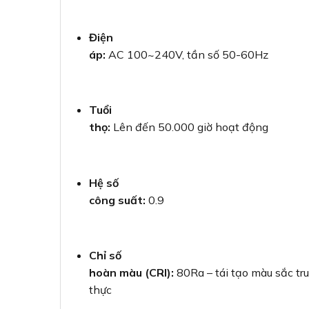
Điện
áp:
AC 100~240V, tần số 50-60Hz
Tuổi
thọ:
Lên đến 50.000 giờ hoạt động
Hệ số
công suất:
0.9
Chỉ số
hoàn màu (CRI):
80Ra – tái tạo màu sắc tr
thực