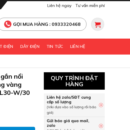
Liên hệ ngay
Tư vấn miễn phí
GỌI MUA HÀNG : 0933320468
T ĐIỆN
DÂY ĐIỆN
TIN TỨC
LIÊN HỆ
gắn nổi
QUY TRÌNH ĐẶT
ng vàng
HÀNG
L30-W/30
Liên hệ zalo/SĐT cung
cấp số lượng
(Viki dựa vào số lượng rồi báo
giá)
t gắn nổi màu trắng 30W sáng vàng Paragon PSDLL230L30-W
Gửi báo giá qua mail,
zalo