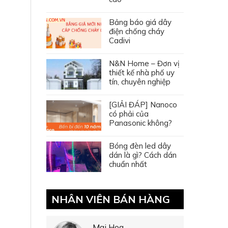
Bảng báo giá dây
điện chống cháy
Cadivi
N&N Home – Đơn vị
thiết kế nhà phố uy
tín, chuyên nghiệp
[GIẢI ĐÁP] Nanoco
có phải của
Panasonic không?
Bóng đèn led dây
dán là gì? Cách dán
chuẩn nhất
NHÂN VIÊN BÁN HÀNG
Mai Hoa