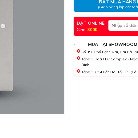
ĐẶT MUA HÀNG 
(Giao hàng lắp đặt to
ĐẶT ONLINE
Giảm
300K
MUA TẠI SHOWROOM
Số 356 Phố Bạch Mai, Hai Bà Tr
Tầng 3, Toà FLC Complex - Nga
Đình
Tầng 3, C14 Bắc Hà, Tố Hữu (Lê 