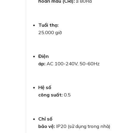
hoàn màu (CRI):
≥ 80Ra
Tuổi thọ:
25.000 giờ
Điện
áp:
AC 100-240V, 50-60Hz
Hệ số
công suất:
0.5
Chỉ số
bảo vệ:
IP20 (sử dụng trong nhà)