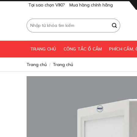
Skip
Tại sao chọn VIKI?
Mua hàng chính hãng
to
content
Tìm
kiếm:
TRANG CHỦ
CÔNG TẮC Ổ CẮM
PHÍCH CẮM,
Trang chủ
Trang chủ
/