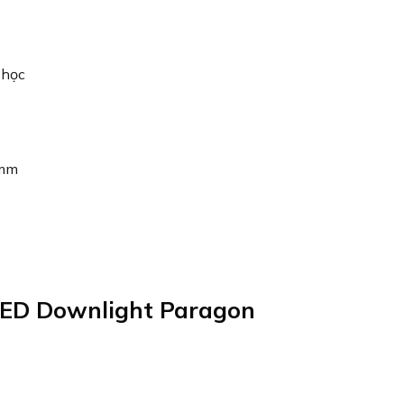
 học
2mm
LED Downlight Paragon