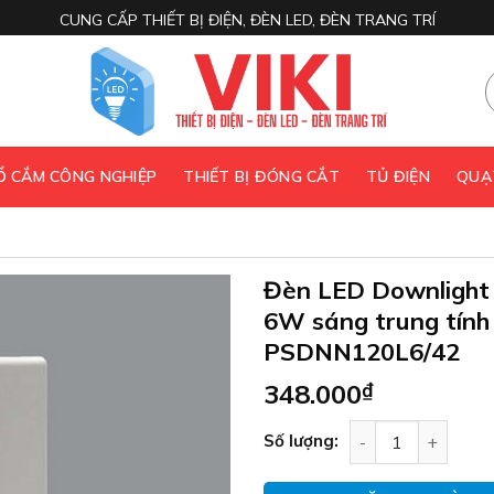
CUNG CẤP THIẾT BỊ ĐIỆN, ĐÈN LED, ĐÈN TRANG TRÍ
 Ổ CẮM CÔNG NGHIỆP
THIẾT BỊ ĐÓNG CẮT
TỦ ĐIỆN
QUẠ
Đèn LED Downlight 
6W sáng trung tính
PSDNN120L6/42
348.000
₫
Đèn LED Downligh
Số lượng: