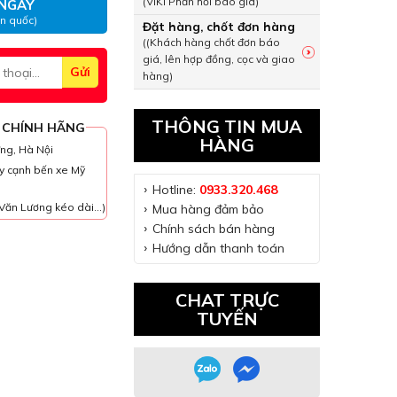
(VIKI Phản hồi báo giá)
NGAY
àn quốc)
Đặt hàng, chốt đơn hàng
((Khách hàng chốt đơn báo
giá, lên hợp đồng, cọc và giao
hàng)
THÔNG TIN MUA
 CHÍNH HÃNG
HÀNG
ưng, Hà Nội
y cạnh bến xe Mỹ
Hotline:
0933.320.468
Văn Lương kéo dài...)
Mua hàng đảm bảo
Chính sách bán hàng
Hướng dẫn thanh toán
CHAT TRỰC
TUYẾN