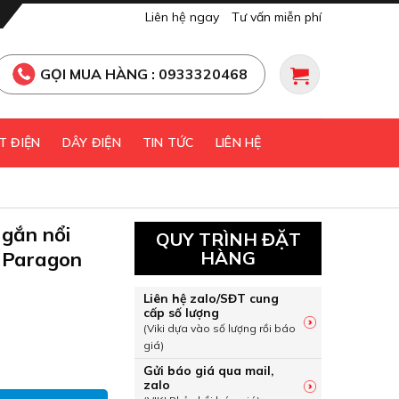
Liên hệ ngay
Tư vấn miễn phí
GỌI MUA HÀNG : 0933320468
T ĐIỆN
DÂY ĐIỆN
TIN TỨC
LIÊN HỆ
gắn nổi
QUY TRÌNH ĐẶT
 Paragon
HÀNG
Liên hệ zalo/SĐT cung
cấp số lượng
(Viki dựa vào số lượng rồi báo
giá)
t gắn nổi 6W sáng trung tính Paragon PSDNN120L6/42 số lư
Gửi báo giá qua mail,
zalo