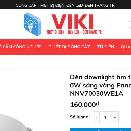
CUNG CẤP THIẾT BỊ ĐIỆN, ĐÈN LED, ĐÈN TRANG TRÍ
 Ổ CẮM CÔNG NGHIỆP
THIẾT BỊ ĐÓNG CẮT
TỦ ĐIỆN
QUẠ
Đèn downlight âm 
6W sáng vàng Pana
NNV70030WE1A
160.000
₫
Đèn downlight â
Số lượng: