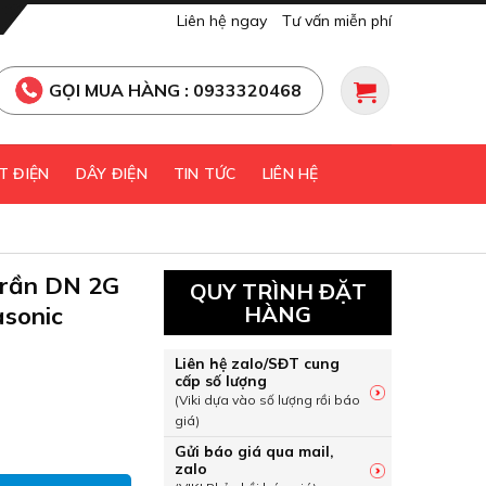
Liên hệ ngay
Tư vấn miễn phí
GỌI MUA HÀNG : 0933320468
T ĐIỆN
DÂY ĐIỆN
TIN TỨC
LIÊN HỆ
trần DN 2G
QUY TRÌNH ĐẶT
sonic
HÀNG
Liên hệ zalo/SĐT cung
cấp số lượng
(Viki dựa vào số lượng rồi báo
giá)
m trần DN 2G 6W sáng vàng Panasonic NNV70030WE1A số lư
Gửi báo giá qua mail,
zalo