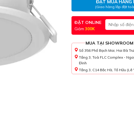
ĐẶT MUA HÀNG 
(Giao hàng lắp đặt to
ĐẶT ONLINE
Giảm
300K
MUA TẠI SHOWROOM
Số 356 Phố Bạch Mai, Hai Bà Tr
Tầng 3, Toà FLC Complex - Nga
Đình
Tầng 3, C14 Bắc Hà, Tố Hữu (Lê 