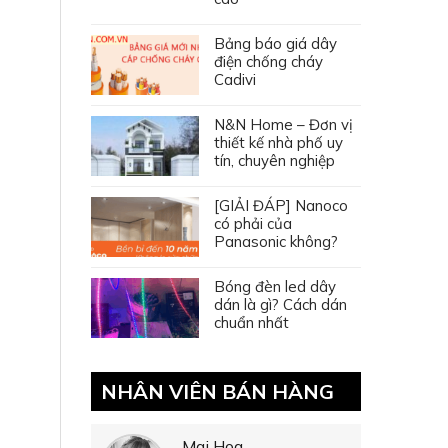
Bảng báo giá dây
điện chống cháy
Cadivi
N&N Home – Đơn vị
thiết kế nhà phố uy
tín, chuyên nghiệp
[GIẢI ĐÁP] Nanoco
có phải của
Panasonic không?
Bóng đèn led dây
dán là gì? Cách dán
chuẩn nhất
NHÂN VIÊN BÁN HÀNG
Mai Hoa