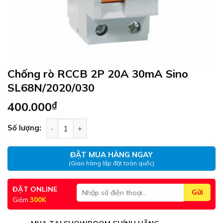
Chống rò RCCB 2P 20A 30mA Sino
SL68N/2020/030
400.000
₫
Chống rò RCCB 2P 20A 30mA Sino SL68N/2020/0
Số lượng:
ĐẶT MUA HÀNG NGAY
(Giao hàng lắp đặt toàn quốc)
ĐẶT ONLINE
Giảm
300K