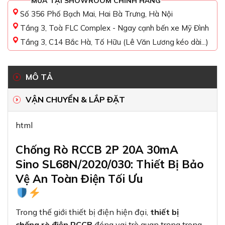
MUA TẠI SHOWROOM CHÍNH HÃNG
Số 356 Phố Bạch Mai, Hai Bà Trưng, Hà Nội
Tầng 3, Toà FLC Complex - Ngay cạnh bến xe Mỹ Đình
Tầng 3, C14 Bắc Hà, Tố Hữu (Lê Văn Lương kéo dài...)
MÔ TẢ
VẬN CHUYỂN & LẮP ĐẶT
html
Chống Rò RCCB 2P 20A 30mA
Sino SL68N/2020/030: Thiết Bị Bảo
Vệ An Toàn Điện Tối Ưu
Trong thế giới thiết bị điện hiện đại,
thiết bị
chống rò điện RCCB
đóng vai trò quan trọng trong