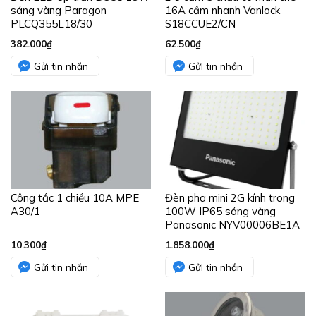
sáng vàng Paragon
16A cắm nhanh Vanlock
PLCQ355L18/30
S18CCUE2/CN
382.000
₫
62.500
₫
Gửi tin nhắn
Gửi tin nhắn
Công tắc 1 chiều 10A MPE
Đèn pha mini 2G kính trong
A30/1
100W IP65 sáng vàng
Panasonic NYV00006BE1A
10.300
₫
1.858.000
₫
Gửi tin nhắn
Gửi tin nhắn