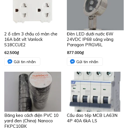
2 ổ cắm 3 chấu có màn che
Đèn LED dưới nước 6W
16A bắt vít Vanlock
24VDC IP68 sáng vàng
S18CCUE2
Paragon PRGV6L
62.500
₫
877.000
₫
Gửi tin nhắn
Gửi tin nhắn
Băng keo cách điện PVC 10
Cầu dao tép MCB LA63N
yard đen (China) Nanoco
4P 40A 6kA LS
FKPC10BK