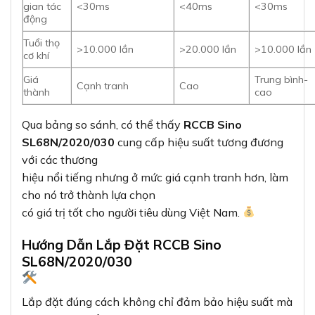
gian tác
<30ms
<40ms
<30ms
động
Tuổi thọ
>10.000 lần
>20.000 lần
>10.000 lần
cơ khí
Giá
Trung bình-
Cạnh tranh
Cao
thành
cao
Qua bảng so sánh, có thể thấy
RCCB Sino
SL68N/2020/030
cung cấp hiệu suất tương đương
với các thương
hiệu nổi tiếng nhưng ở mức giá cạnh tranh hơn, làm
cho nó trở thành lựa chọn
có giá trị tốt cho người tiêu dùng Việt Nam.
Hướng Dẫn Lắp Đặt RCCB Sino
SL68N/2020/030
Lắp đặt đúng cách không chỉ đảm bảo hiệu suất mà