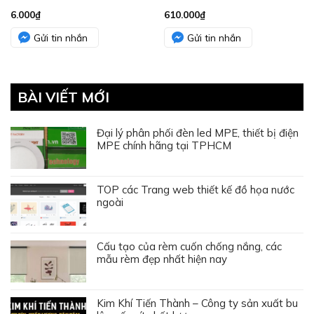
6.000
₫
610.000
₫
Gửi tin nhắn
Gửi tin nhắn
BÀI VIẾT MỚI
Đại lý phân phối đèn led MPE, thiết bị điện
MPE chính hãng tại TPHCM
TOP các Trang web thiết kế đồ họa nước
ngoài
Cấu tạo của rèm cuốn chống nắng, các
mẫu rèm đẹp nhất hiện nay
Kim Khí Tiến Thành – Công ty sản xuất bu