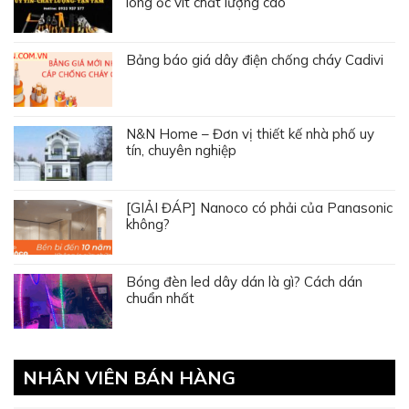
lông ốc vít chất lượng cao
Bảng báo giá dây điện chống cháy Cadivi
N&N Home – Đơn vị thiết kế nhà phố uy
tín, chuyên nghiệp
[GIẢI ĐÁP] Nanoco có phải của Panasonic
không?
Bóng đèn led dây dán là gì? Cách dán
chuẩn nhất
NHÂN VIÊN BÁN HÀNG