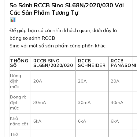
So Sánh RCCB Sino SL68N/2020/030 Với
Các Sản Phẩm Tương Tự
Để giúp bạn có cái nhìn khách quan, dưới đây là
bảng so sánh RCCB
Sino với một số sản phẩm cùng phân khúc:
THÔNG
RCCB SINO
RCCB
RCCB
SỐ
SL68N/2020/030
SCHNEIDER
PANASONI
Dòng
định
20A
20A
20A
mức
Dòng rò
định
30mA
30mA
30mA
mức
Khả
6kA
6kA
6kA
năng cắt
Thời