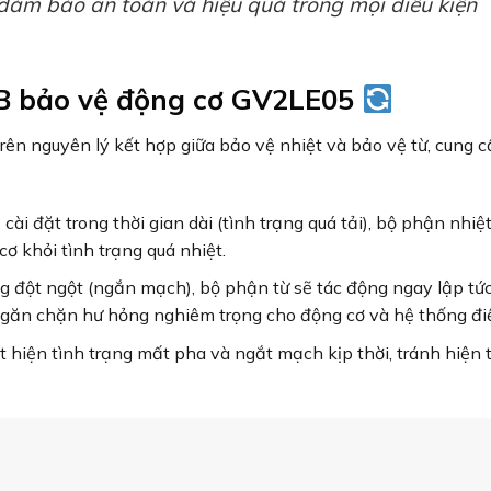
đảm bảo an toàn và hiệu quả trong mọi điều kiện
CB bảo vệ động cơ GV2LE05
ên nguyên lý kết hợp giữa bảo vệ nhiệt và bảo vệ từ, cung 
 cài đặt trong thời gian dài (tình trạng quá tải), bộ phận nhiệ
ơ khỏi tình trạng quá nhiệt.
 đột ngột (ngắn mạch), bộ phận từ sẽ tác động ngay lập tức
ngăn chặn hư hỏng nghiêm trọng cho động cơ và hệ thống đi
 hiện tình trạng mất pha và ngắt mạch kịp thời, tránh hiện 