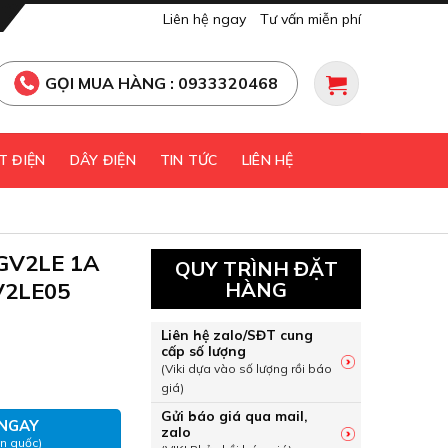
Liên hệ ngay
Tư vấn miễn phí
GỌI MUA HÀNG : 0933320468
T ĐIỆN
DÂY ĐIỆN
TIN TỨC
LIÊN HỆ
 GV2LE 1A
QUY TRÌNH ĐẶT
GV2LE05
HÀNG
Liên hệ zalo/SĐT cung
cấp số lượng
 GV2LE 1A loại từ Schneider GV2LE05 số lượng
(Viki dựa vào số lượng rồi báo
giá)
Gửi báo giá qua mail,
NGAY
zalo
àn quốc)