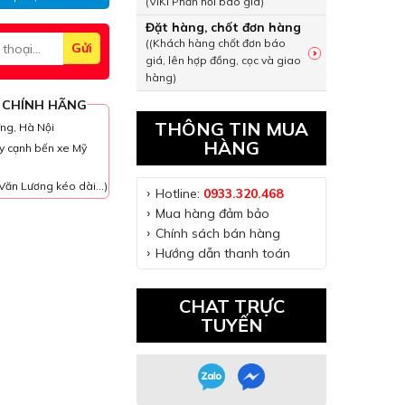
(VIKI Phản hồi báo giá)
Đặt hàng, chốt đơn hàng
((Khách hàng chốt đơn báo
giá, lên hợp đồng, cọc và giao
hàng)
 CHÍNH HÃNG
THÔNG TIN MUA
ưng, Hà Nội
HÀNG
y cạnh bến xe Mỹ
Văn Lương kéo dài...)
Hotline:
0933.320.468
Mua hàng đảm bảo
Chính sách bán hàng
Hướng dẫn thanh toán
CHAT TRỰC
TUYẾN