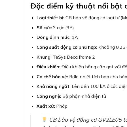
Đặc điểm kỹ thuật nổi bật
Loại thiết bị:
CB bảo vệ động cơ loại từ (Ma
Số cực:
3 cực (3P)
Dòng định mức:
1A
Công suất động cơ phù hợp:
Khoảng 0.25 
Khung:
TeSys Deca frame 2
Điều khiển:
Điều khiển bằng cần gạt với đầ
Cơ chế bảo vệ:
Rơle nhiệt tích hợp cho bảo
Khả năng ngắt:
Lên đến 100 kA ở các điệ
Công nghệ:
Bộ phận nhả điện từ
Xuất xứ:
Pháp
CB bảo vệ động cơ GV2LE05 tu