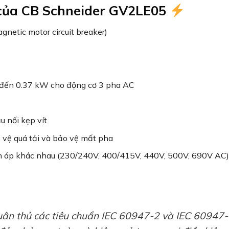
 của CB Schneider GV2LE05
gnetic motor circuit breaker)
đến 0.37 kW cho động cơ 3 pha AC
u nối kẹp vít
 vệ quá tải và bảo vệ mất pha
n áp khác nhau (230/240V, 400/415V, 440V, 500V, 690V AC)
ân thủ các tiêu chuẩn IEC 60947-2 và IEC 60947-