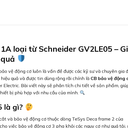
1A loại từ Schneider GV2LE05 – Gi
u quả
 bảo vệ động cơ luôn là vấn đề được các kỹ sư và chuyên gia 
hiệu quả và được tin dùng rộng rãi chính là
CB bảo vệ động 
Electric. Bài viết này sẽ phân tích chi tiết về sản phẩm, gi
thiết bị phù hợp với nhu cầu của mình.
 là gì?
g cắt và bảo vệ động cơ thuộc dòng TeSys Deca frame 2 của
 cho việc bảo vệ động cơ 3 pha khỏi các nguy cơ như quá tải,