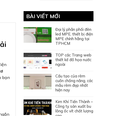
BÀI VIẾT MỚI
Đại lý phân phối đèn
led MPE, thiết bị điện
MPE chính hãng tại
ải
TPHCM
TOP các Trang web
thiết kế đồ họa nước
ngoài
điện
cơ
Cấu tạo của rèm
úp bạn
cuốn chống nắng, các
mẫu rèm đẹp nhất
hiện nay
Kim Khí Tiến Thành –
Công ty sản xuất bu
lông ốc vít chất lượng
 ngắn
cao