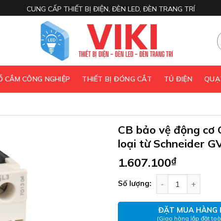
CUNG CẤP THIẾT BỊ ĐIỆN, ĐÈN LED, ĐÈN TRANG TRÍ
 Ổ CẮM CÔNG NGHIỆP
THIẾT BỊ ĐÓNG CẮT
TỦ ĐIỆN
QUẠ
CB bảo vệ động cơ
loại từ Schneider 
1.607.100
₫
CB bảo vệ động cơ
Số lượng:
ĐẶT MUA HÀNG 
(Giao hàng lắp đặt to