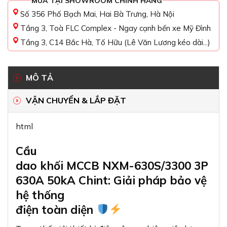
MUA TẠI SHOWROOM CHÍNH HÃNG
Số 356 Phố Bạch Mai, Hai Bà Trưng, Hà Nội
Tầng 3, Toà FLC Complex - Ngay cạnh bến xe Mỹ Đình
Tầng 3, C14 Bắc Hà, Tố Hữu (Lê Văn Lương kéo dài...)
MÔ TẢ
VẬN CHUYỂN & LẮP ĐẶT
html
Cầu
dao khối MCCB NXM-630S/3300 3P
630A 50kA Chint: Giải pháp bảo vệ
hệ thống
điện toàn diện