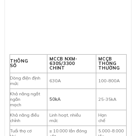
MCCB NXM-
MCCB
THÔNG
630S/3300
THÔNG
SỐ
CHINT
THƯỜNG
Dòng điện định
630A
100-800A
mức
Khả năng ngắt
ngắn
50kA
25-35kA
mạch
Khả năng điều
Linh hoạt, nhiều
Hạn
chỉnh
mức
chế
Tuổi thọ cơ
≥ 10.000 lần đóng
5.000-8.000