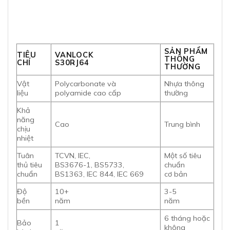
SẢN PHẨM
TIÊU
VANLOCK
THÔNG
CHÍ
S30RJ64
THƯỜNG
Vật
Polycarbonate và
Nhựa thông
liệu
polyamide cao cấp
thường
Khả
năng
Cao
Trung bình
chịu
nhiệt
Tuân
TCVN, IEC,
Một số tiêu
thủ tiêu
BS3676-1, BS5733,
chuẩn
chuẩn
BS1363, IEC 844, IEC 669
cơ bản
Độ
10+
3-5
bền
năm
năm
6 tháng hoặc
Bảo
1
không