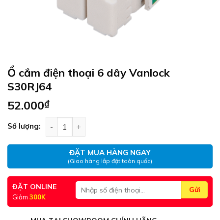
Ổ cắm điện thoại 6 dây Vanlock
S30RJ64
52.000
₫
Ổ cắm điện thoại 6 dây Vanlock S30RJ64 số lượng
Số lượng:
ĐẶT MUA HÀNG NGAY
(Giao hàng lắp đặt toàn quốc)
ĐẶT ONLINE
Giảm
300K