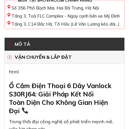
MUA TẠI SHOWROOM CHÍNH HÃNG
Số 356 Phố Bạch Mai, Hai Bà Trưng, Hà Nội
Tầng 3, Toà FLC Complex - Ngay cạnh bến xe Mỹ Đình
Tầng 3, C14 Bắc Hà, Tố Hữu (Lê Văn Lương kéo dài...)
MÔ TẢ
VẬN CHUYỂN & LẮP ĐẶT
html
Ổ Cắm Điện Thoại 6 Dây Vanlock
S30RJ64: Giải Pháp Kết Nối
Toàn Diện Cho Không Gian Hiện
Đại
Trong thời đại công nghệ số phát triển mạnh mẽ,
việc lựa chọn các