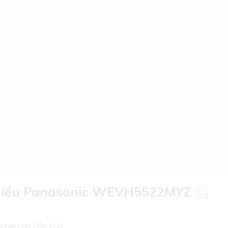
 chiều Panasonic WEVH5522MYZ
umie cao cấp của