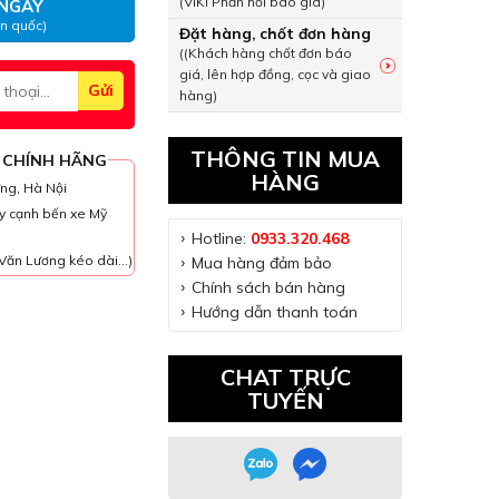
(VIKI Phản hồi báo giá)
NGAY
àn quốc)
Đặt hàng, chốt đơn hàng
((Khách hàng chốt đơn báo
giá, lên hợp đồng, cọc và giao
hàng)
THÔNG TIN MUA
 CHÍNH HÃNG
HÀNG
ưng, Hà Nội
y cạnh bến xe Mỹ
Hotline:
0933.320.468
Văn Lương kéo dài...)
Mua hàng đảm bảo
Chính sách bán hàng
Hướng dẫn thanh toán
CHAT TRỰC
TUYẾN