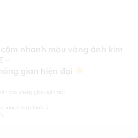
6A cắm nhanh màu vàng ánh kim
 –
hông gian hiện đại
hấn cho không gian nội thất?
m sang trọng chính là