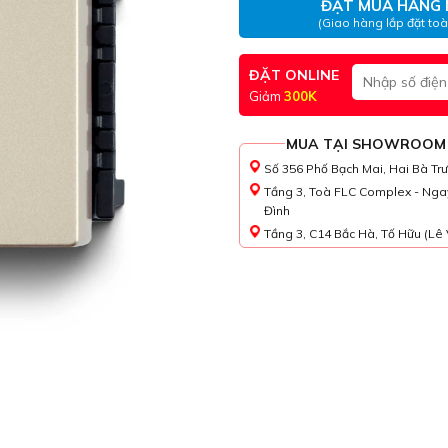
ĐẶT MUA HÀNG 
(Giao hàng lắp đặt to
ĐẶT ONLINE
Giảm
300K
MUA TẠI SHOWROOM
Số 356 Phố Bạch Mai, Hai Bà Tr
Tầng 3, Toà FLC Complex - Nga
Đình
Tầng 3, C14 Bắc Hà, Tố Hữu (Lê 