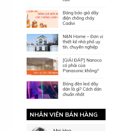
Bảng báo giá dây
điện chống cháy
Cadivi
N&N Home – Đơn vị
thiết kế nhà phố uy
tín, chuyên nghiệp
[GIẢI ĐÁP] Nanoco
có phải của
Panasonic không?
Bóng đèn led dây
dán là gì? Cách dán
chuẩn nhất
NHÂN VIÊN BÁN HÀNG
Mai Hoa