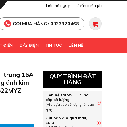
Liên hệ ngay
Tư vấn miễn phí
GỌI MUA HÀNG : 0933320468
T ĐIỆN
DÂY ĐIỆN
TIN TỨC
LIÊN HỆ
ại trung 16A
QUY TRÌNH ĐẶT
g ánh kim
HÀNG
522MYZ
Liên hệ zalo/SĐT cung
cấp số lượng
(Viki dựa vào số lượng rồi báo
giá)
 loại trung 16A cắm nhanh màu vàng ánh kim Panasonic WEV
Gửi báo giá qua mail,
zalo