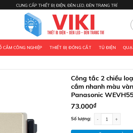
CUNG CẤP THIẾT BỊ ĐIỆN, ĐÈN LED, ĐÈN TRANG TRÍ
 Ổ CẮM CÔNG NGHIỆP
THIẾT BỊ ĐÓNG CẮT
TỦ ĐIỆN
QUẠ
Công tắc 2 chiều lo
cắm nhanh màu vàn
Panasonic WEVH5
73.000
₫
Công tắc 2 chiều
Số lượng: