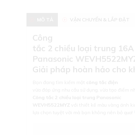
MÔ TẢ
VẬN CHUYỂN & LẮP ĐẶT
Công
tắc 2 chiều loại trung 1
Panasonic WEVH5522MYZ
Giải pháp hoàn hảo cho k
Bạn đang tìm kiếm một
công tắc điện
vừa đáp ứng nhu cầu sử dụng, vừa tạo điểm n
Công tắc 2 chiều loại trung Panasonic
WEVH5522MYZ
với thiết kế màu vàng ánh ki
lựa chọn tuyệt vời mà bạn không nên bỏ qua!