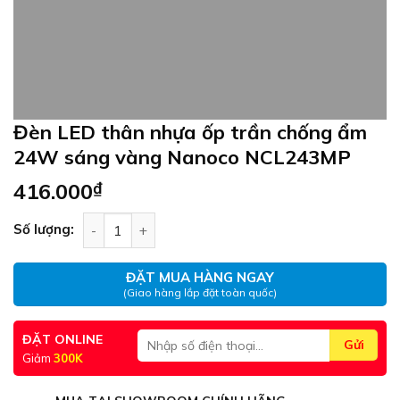
Đèn LED thân nhựa ốp trần chống ẩm
24W sáng vàng Nanoco NCL243MP
416.000
₫
Đèn LED thân nhựa ốp trần chống ẩm 24W sáng
Số lượng:
ĐẶT MUA HÀNG NGAY
(Giao hàng lắp đặt toàn quốc)
ĐẶT ONLINE
Giảm
300K