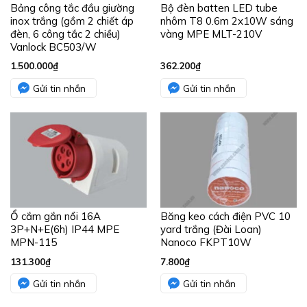
Bảng công tắc đầu giường
Bộ đèn batten LED tube
inox trắng (gồm 2 chiết áp
nhôm T8 0.6m 2x10W sáng
đèn, 6 công tắc 2 chiều)
vàng MPE MLT-210V
Vanlock BC503/W
1.500.000
₫
362.200
₫
Gửi tin nhắn
Gửi tin nhắn
Ổ cắm gắn nổi 16A
Băng keo cách điện PVC 10
3P+N+E(6h) IP44 MPE
yard trắng (Đài Loan)
MPN-115
Nanoco FKPT10W
131.300
₫
7.800
₫
Gửi tin nhắn
Gửi tin nhắn