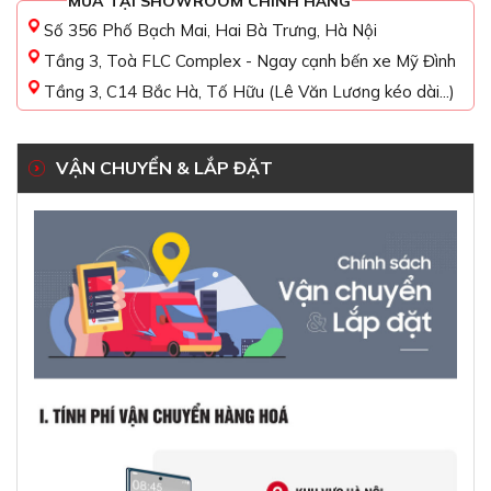
MUA TẠI SHOWROOM CHÍNH HÃNG
Số 356 Phố Bạch Mai, Hai Bà Trưng, Hà Nội
Tầng 3, Toà FLC Complex - Ngay cạnh bến xe Mỹ Đình
Tầng 3, C14 Bắc Hà, Tố Hữu (Lê Văn Lương kéo dài...)
VẬN CHUYỂN & LẮP ĐẶT