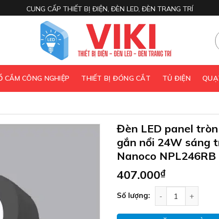
CUNG CẤP THIẾT BỊ ĐIỆN, ĐÈN LED, ĐÈN TRANG TRÍ
 Ổ CẮM CÔNG NGHIỆP
THIẾT BỊ ĐÓNG CẮT
TỦ ĐIỆN
QUẠ
Đèn LED panel tròn
gắn nổi 24W sáng 
Nanoco NPL246RB
407.000
₫
Đèn LED panel tr
Số lượng: