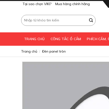
Skip
Tại sao chọn VIKI?
Mua hàng chính hãng
to
content
Tìm
kiếm:
TRANG CHỦ
CÔNG TẮC Ổ CẮM
PHÍCH CẮM,
Trang chủ
Đèn panel tròn
/