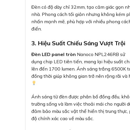
Đèn có độ dày chỉ 32mm, tạo cảm giác gọn nhẹ
nhà. Phong cách tối giản nhưng không kém ph
nhấn mạnh mẽ, phù hợp với nhiều phong cách 
điển.
3. Hiệu Suất Chiếu Sáng Vượt Trội
Đèn LED panel tròn
Nanoco NPL246RB sử
dụng chip LED tiên tiến, mang lại hiệu suất c
lên đến 1700 lumen. Ánh sáng trắng 6500K tạ
đồng thời giúp không gian trở nên rộng rãi và 
Ánh sáng từ đèn được phân bố đồng đều, khôn
trường sống và làm việc thoải mái cho người 
đảm bảo màu sắc vật thể hiển thị trung thực,
độ chính xác cao về màu sắc.