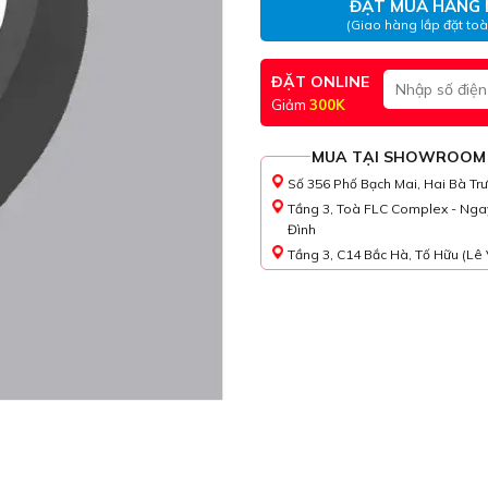
ĐẶT MUA HÀNG 
(Giao hàng lắp đặt to
ĐẶT ONLINE
Giảm
300K
MUA TẠI SHOWROOM
Số 356 Phố Bạch Mai, Hai Bà Tr
Tầng 3, Toà FLC Complex - Nga
Đình
Tầng 3, C14 Bắc Hà, Tố Hữu (Lê 