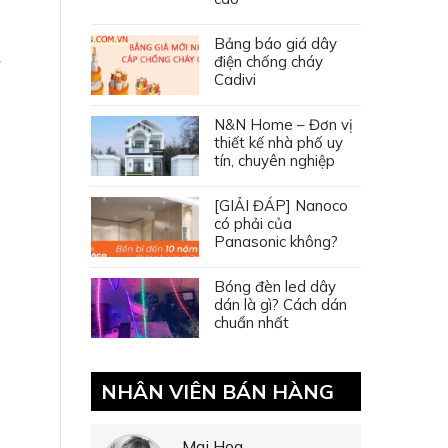
Bảng báo giá dây
B
điện chống cháy
Cadivi
N&N Home – Đơn vị
thiết kế nhà phố uy
tín, chuyên nghiệp
[GIẢI ĐÁP] Nanoco
có phải của
Panasonic không?
Bóng đèn led dây
dán là gì? Cách dán
chuẩn nhất
NHÂN VIÊN BÁN HÀNG
Mai Hoa