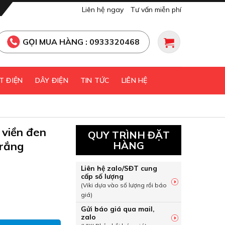
Liên hệ ngay
Tư vấn miễn phí
GỌI MUA HÀNG : 0933320468
T ĐIỆN
DÂY ĐIỆN
TIN TỨC
LIÊN HỆ
 viền đen
QUY TRÌNH ĐẶT
trắng
HÀNG
Liên hệ zalo/SĐT cung
cấp số lượng
(Viki dựa vào số lượng rồi báo
giá)
òn viền đen gắn nổi 24W sáng trắng Nanoco NPL246RB số lượn
Gửi báo giá qua mail,
zalo