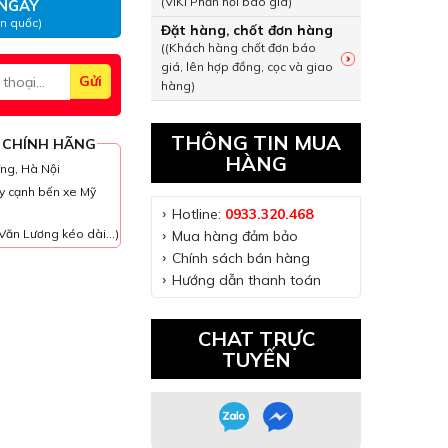
(VIKI Phản hồi báo giá)
NGAY
àn quốc)
Đặt hàng, chốt đơn hàng
((Khách hàng chốt đơn báo
giá, lên hợp đồng, cọc và giao
hàng)
THÔNG TIN MUA
 CHÍNH HÃNG
HÀNG
ưng, Hà Nội
y cạnh bến xe Mỹ
Hotline:
0933.320.468
Văn Lương kéo dài...)
Mua hàng đảm bảo
Chính sách bán hàng
Hướng dẫn thanh toán
CHAT TRỰC
TUYẾN