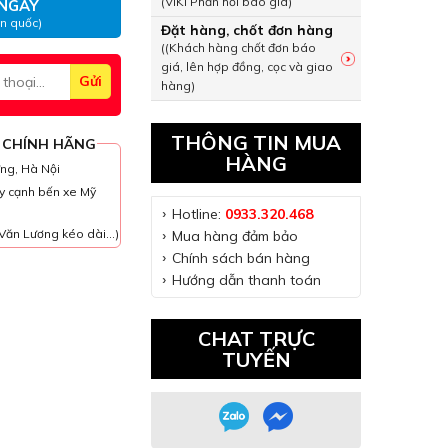
(VIKI Phản hồi báo giá)
NGAY
àn quốc)
Đặt hàng, chốt đơn hàng
((Khách hàng chốt đơn báo
giá, lên hợp đồng, cọc và giao
hàng)
THÔNG TIN MUA
 CHÍNH HÃNG
HÀNG
ưng, Hà Nội
y cạnh bến xe Mỹ
Hotline:
0933.320.468
Văn Lương kéo dài...)
Mua hàng đảm bảo
Chính sách bán hàng
Hướng dẫn thanh toán
CHAT TRỰC
TUYẾN