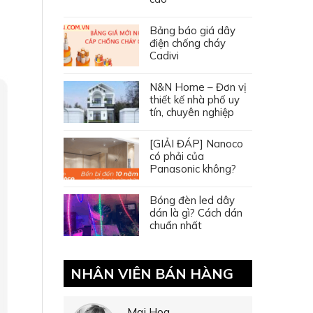
Bảng báo giá dây
điện chống cháy
Cadivi
N&N Home – Đơn vị
thiết kế nhà phố uy
tín, chuyên nghiệp
[GIẢI ĐÁP] Nanoco
có phải của
Panasonic không?
Bóng đèn led dây
dán là gì? Cách dán
chuẩn nhất
NHÂN VIÊN BÁN HÀNG
Mai Hoa