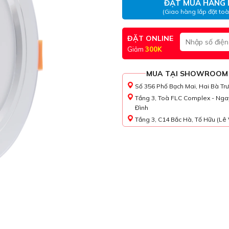
ĐẶT MUA HÀNG 
(Giao hàng lắp đặt to
ĐẶT ONLINE
Giảm
300K
MUA TẠI SHOWROOM
Số 356 Phố Bạch Mai, Hai Bà Tr
Tầng 3, Toà FLC Complex - Nga
Đình
Tầng 3, C14 Bắc Hà, Tố Hữu (Lê 