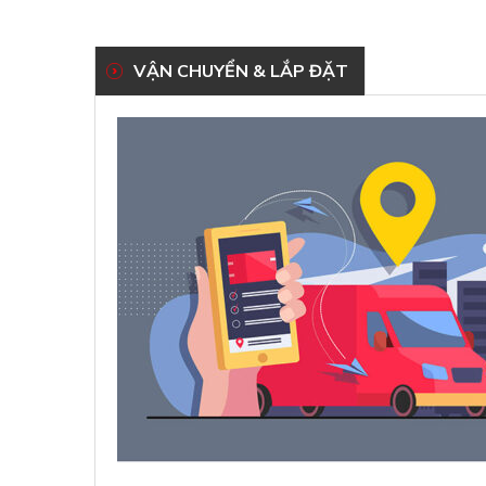
VẬN CHUYỂN & LẮP ĐẶT