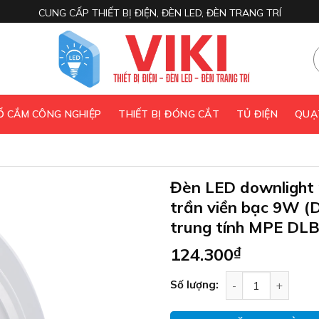
CUNG CẤP THIẾT BỊ ĐIỆN, ĐÈN LED, ĐÈN TRANG TRÍ
 Ổ CẮM CÔNG NGHIỆP
THIẾT BỊ ĐÓNG CẮT
TỦ ĐIỆN
QUẠ
Đèn LED downlight
trần viền bạc 9W (
trung tính MPE DL
124.300
₫
Đèn LED downligh
Số lượng: