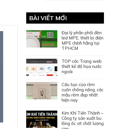
BÀI VIẾT MỚI
Đại lý phân phối đèn
led MPE, thiết bị điện
MPE chính hãng tại
TPHCM
TOP các Trang web
thiết kế đồ họa nước
ngoài
Cấu tạo của rèm
cuốn chống nắng, các
mẫu rèm đẹp nhất
hiện nay
Kim Khí Tiến Thành –
Công ty sản xuất bu
lông ốc vít chất lượng
cao