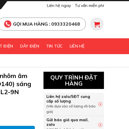
Liên hệ ngay
Tư vấn miễn phí
GỌI MUA HÀNG : 0933320468
T ĐIỆN
DÂY ĐIỆN
TIN TỨC
LIÊN HỆ
 nhôm âm
QUY TRÌNH ĐẶT
D140) sáng
HÀNG
BL2-9N
Liên hệ zalo/SĐT cung
cấp số lượng
(Viki dựa vào số lượng rồi báo
giá)
t nhôm âm trần viền bạc 9W (D140) sáng trung tính MPE DLB
Gửi báo giá qua mail,
zalo