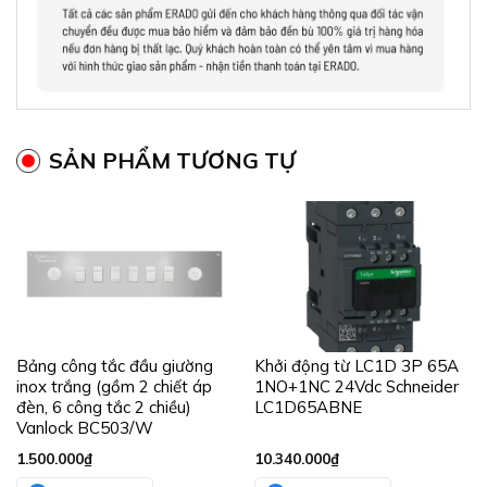
SẢN PHẨM TƯƠNG TỰ
Bảng công tắc đầu giường
Khởi động từ LC1D 3P 65A
inox trắng (gồm 2 chiết áp
1NO+1NC 24Vdc Schneider
đèn, 6 công tắc 2 chiều)
LC1D65ABNE
Vanlock BC503/W
1.500.000
₫
10.340.000
₫