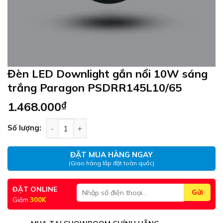
Đèn LED Downlight gắn nổi 10W sáng
trắng Paragon PSDRR145L10/65
1.468.000
₫
Đèn LED Downlight gắn nổi 10W sáng trắng Pa
Số lượng:
ĐẶT MUA HÀNG NGAY
(Giao hàng lắp đặt toàn quốc)
ĐẶT ONLINE
Giảm
300K