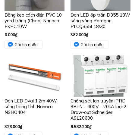
Băng keo cách điện PVC 10
Đèn LED ốp trần D355 18W
yard trắng (China) Nanoco
sáng vàng Paragon
FKPC10W
PLCQ355L18/30
6.000
₫
382.000
₫
Gửi tin nhắn
Gửi tin nhắn
Đèn LED Oval 1.2m 40W
Chống sét lan truyền iPRD
sáng trung tính Nanoco
3P+N – 400V – 20kA loại 2
NSHO404
Draw-out Schneider
A9L20600
328.000
₫
8.582.200
₫