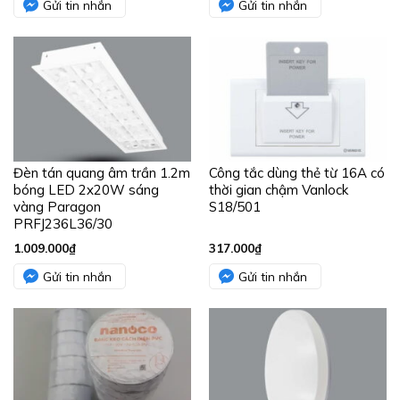
Gửi tin nhắn
Gửi tin nhắn
Đèn tán quang âm trần 1.2m
Công tắc dùng thẻ từ 16A có
bóng LED 2x20W sáng
thời gian chậm Vanlock
vàng Paragon
S18/501
PRFJ236L36/30
1.009.000
₫
317.000
₫
Gửi tin nhắn
Gửi tin nhắn