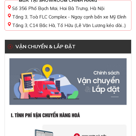
MUA TẠI SHOWROOM CHÍNH HÃNG
Số 356 Phố Bạch Mai, Hai Bà Trưng, Hà Nội
Tầng 3, Toà FLC Complex - Ngay cạnh bến xe Mỹ Đình
Tầng 3, C14 Bắc Hà, Tố Hữu (Lê Văn Lương kéo dài...)
VẬN CHUYỂN & LẮP ĐẶT