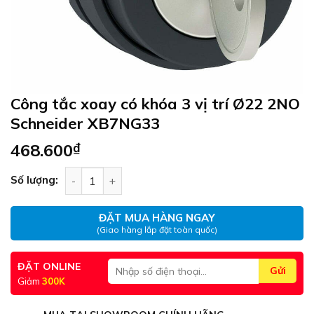
Công tắc xoay có khóa 3 vị trí Ø22 2NO
Schneider XB7NG33
468.600
₫
Công tắc xoay có khóa 3 vị trí Ø22 2NO Schneid
Số lượng:
ĐẶT MUA HÀNG NGAY
(Giao hàng lắp đặt toàn quốc)
ĐẶT ONLINE
Giảm
300K