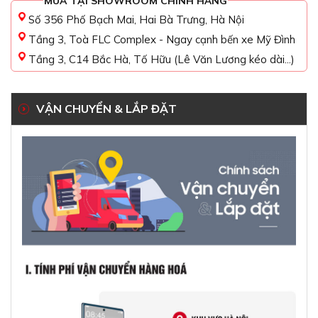
MUA TẠI SHOWROOM CHÍNH HÃNG
Số 356 Phố Bạch Mai, Hai Bà Trưng, Hà Nội
Tầng 3, Toà FLC Complex - Ngay cạnh bến xe Mỹ Đình
Tầng 3, C14 Bắc Hà, Tố Hữu (Lê Văn Lương kéo dài...)
VẬN CHUYỂN & LẮP ĐẶT