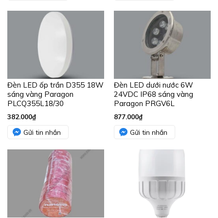
Đèn LED ốp trần D355 18W
Đèn LED dưới nước 6W
sáng vàng Paragon
24VDC IP68 sáng vàng
PLCQ355L18/30
Paragon PRGV6L
382.000
₫
877.000
₫
Gửi tin nhắn
Gửi tin nhắn