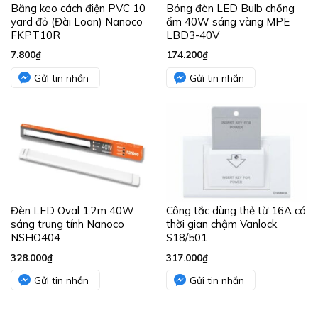
Băng keo cách điện PVC 10
Bóng đèn LED Bulb chống
yard đỏ (Đài Loan) Nanoco
ẩm 40W sáng vàng MPE
FKPT10R
LBD3-40V
7.800
₫
174.200
₫
Gửi tin nhắn
Gửi tin nhắn
Đèn LED Oval 1.2m 40W
Công tắc dùng thẻ từ 16A có
sáng trung tính Nanoco
thời gian chậm Vanlock
NSHO404
S18/501
328.000
₫
317.000
₫
Gửi tin nhắn
Gửi tin nhắn