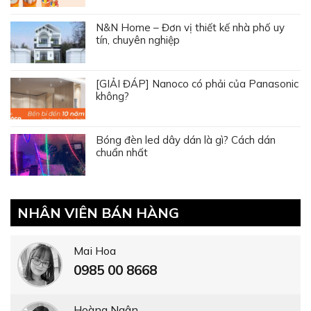
N&N Home – Đơn vị thiết kế nhà phố uy
tín, chuyên nghiệp
[GIẢI ĐÁP] Nanoco có phải của Panasonic
không?
Bóng đèn led dây dán là gì? Cách dán
chuẩn nhất
NHÂN VIÊN BÁN HÀNG
Mai Hoa
0985 00 8668
Hoàng Ngân