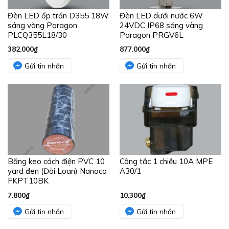
Đèn LED ốp trần D355 18W
Đèn LED dưới nước 6W
sáng vàng Paragon
24VDC IP68 sáng vàng
PLCQ355L18/30
Paragon PRGV6L
382.000
₫
877.000
₫
Gửi tin nhắn
Gửi tin nhắn
Băng keo cách điện PVC 10
Công tắc 1 chiều 10A MPE
yard đen (Đài Loan) Nanoco
A30/1
FKPT10BK
7.800
₫
10.300
₫
Gửi tin nhắn
Gửi tin nhắn