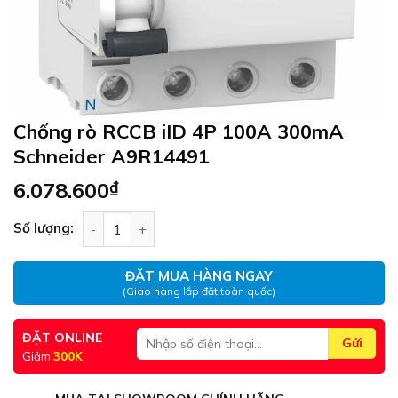
Chống rò RCCB iID 4P 100A 300mA
Schneider A9R14491
6.078.600
₫
Chống rò RCCB iID 4P 100A 300mA Schneider A9
Số lượng:
ĐẶT MUA HÀNG NGAY
(Giao hàng lắp đặt toàn quốc)
ĐẶT ONLINE
Giảm
300K