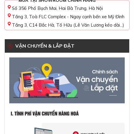
MUA TẠI SHOWROOM CHÍNH HÃNG
Số 356 Phố Bạch Mai, Hai Bà Trưng, Hà Nội
Tầng 3, Toà FLC Complex - Ngay cạnh bến xe Mỹ Đình
Tầng 3, C14 Bắc Hà, Tố Hữu (Lê Văn Lương kéo dài...)
VẬN CHUYỂN & LẮP ĐẶT