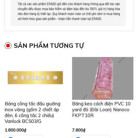
SẢN PHẨM TƯƠNG TỰ
Bảng công tắc đầu giường
Băng keo cách điện PVC 10
inox vàng (gồm 2 chiết áp
yard đỏ (Đài Loan) Nanoco
đèn, 6 công tắc 2 chiều)
FKPT10R
Vanlock BC503/G
1.800.000
₫
7.800
₫