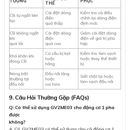
TƯỢNG
PHỤC
THỂ
Cài đặt dòng
Kiểm tra và điều
CB tự ngắt liên
điện
chỉnh lại dòng điện
tục
quá thấp
định mức
CB không ngắt
Cài đặt dòng
Giảm cài đặt dòng
khi
điện
điện về giá trị phù
quá tải
quá cao
hợp
Cơ cấu bị kẹt
Kiểm tra, làm sạch
Khó khăn khi
hoặc
hoặc thay thế thiết
đóng CB
hỏng
bị
Nóng bất
Đấu nối lỏng
Siết chặt lại hoặc
thường tại
hoặc
làm sạch đầu nối
đầu nối
oxi hóa
9. Câu Hỏi Thường Gặp (FAQs)
Q: Có thể sử dụng GV2ME03 cho động cơ 1 pha
được
không?
A: Có, GV2ME03 có thể sử dụng cho cả động cơ 1