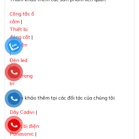
Công tắc ổ
cắm
|
Thiết bị
đóng cắt
|
Tủ điện
|
Đèn led
|
Đèn trang
trí
Tham khảo thêm tại các đối tác của chúng tôi:
Dây Cadivi
|
Thiết bị điện
Panasonic
|