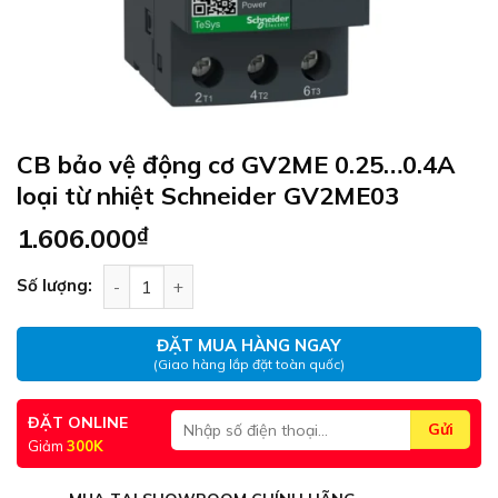
CB bảo vệ động cơ GV2ME 0.25…0.4A
loại từ nhiệt Schneider GV2ME03
1.606.000
₫
CB bảo vệ động cơ GV2ME 0.25…0.4A loại từ nhiệ
Số lượng:
ĐẶT MUA HÀNG NGAY
(Giao hàng lắp đặt toàn quốc)
ĐẶT ONLINE
Giảm
300K