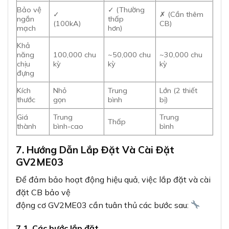
Bảo vệ
✓ (Thường
✓
✗ (Cần thêm
ngắn
thấp
(100kA)
CB)
mạch
hơn)
Khả
năng
100,000 chu
~50,000 chu
~30,000 chu
chịu
kỳ
kỳ
kỳ
đựng
Kích
Nhỏ
Trung
Lớn (2 thiết
thước
gọn
bình
bị)
Giá
Trung
Trung
Thấp
thành
bình-cao
bình
7. Hướng Dẫn Lắp Đặt Và Cài Đặt
GV2ME03
Để đảm bảo hoạt động hiệu quả, việc lắp đặt và cài
đặt CB bảo vệ
động cơ GV2ME03 cần tuân thủ các bước sau:
7.1. Các bước lắp đặt