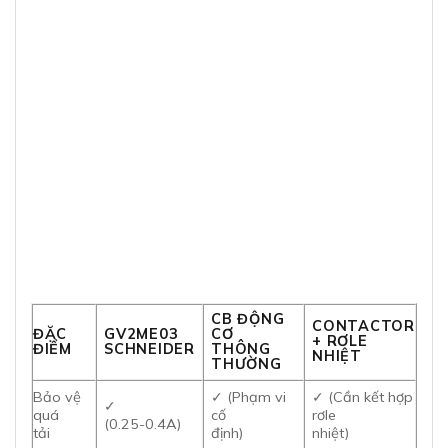
CB ĐỘNG
CONTACTOR
ĐẶC
GV2ME03
CƠ
+ RƠLE
ĐIỂM
SCHNEIDER
THÔNG
NHIỆT
THƯỜNG
Bảo vệ
✓ (Phạm vi
✓ (Cần kết hợp
✓
quá
cố
rơle
(0.25-0.4A)
tải
định)
nhiệt)