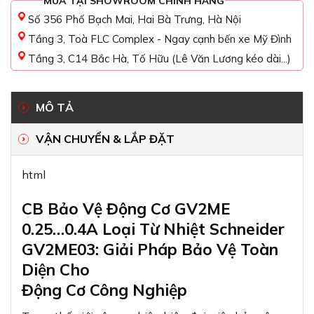
MUA TẠI SHOWROOM CHÍNH HÃNG
Số 356 Phố Bạch Mai, Hai Bà Trưng, Hà Nội
Tầng 3, Toà FLC Complex - Ngay cạnh bến xe Mỹ Đình
Tầng 3, C14 Bắc Hà, Tố Hữu (Lê Văn Lương kéo dài...)
MÔ TẢ
VẬN CHUYỂN & LẮP ĐẶT
html
CB Bảo Vệ Động Cơ GV2ME
0.25…0.4A Loại Từ Nhiệt Schneider
GV2ME03: Giải Pháp Bảo Vệ Toàn
Diện Cho
Động Cơ Công Nghiệp