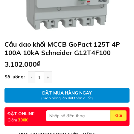
Cầu dao khối MCCB GoPact 125T 4P
100A 10kA Schneider G12T4F100
3.102.000
₫
Cầu dao khối MCCB GoPact 125T 4P 100A 10kA S
Số lượng:
ĐẶT MUA HÀNG NGAY
(Giao hàng lắp đặt toàn quốc)
ĐẶT ONLINE
Giảm
300K