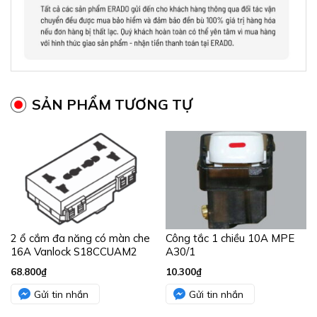
SẢN PHẨM TƯƠNG TỰ
2 ổ cắm đa năng có màn che
Công tắc 1 chiều 10A MPE
16A Vanlock S18CCUAM2
A30/1
68.800
₫
10.300
₫
Gửi tin nhắn
Gửi tin nhắn