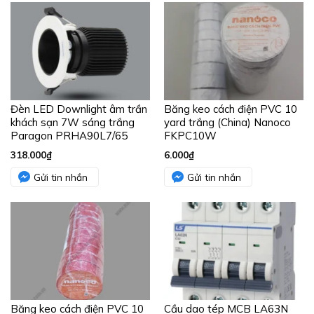
Đèn LED Downlight âm trần
Băng keo cách điện PVC 10
khách sạn 7W sáng trắng
yard trắng (China) Nanoco
Paragon PRHA90L7/65
FKPC10W
318.000
₫
6.000
₫
Gửi tin nhắn
Gửi tin nhắn
Băng keo cách điện PVC 10
Cầu dao tép MCB LA63N