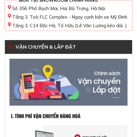
MUA TẠI SHOWROOM CHÍNH HÃNG
Số 356 Phố Bạch Mai, Hai Bà Trưng, Hà Nội
Tầng 3, Toà FLC Complex - Ngay cạnh bến xe Mỹ Đình
Tầng 3, C14 Bắc Hà, Tố Hữu (Lê Văn Lương kéo dài...)
VẬN CHUYỂN & LẮP ĐẶT