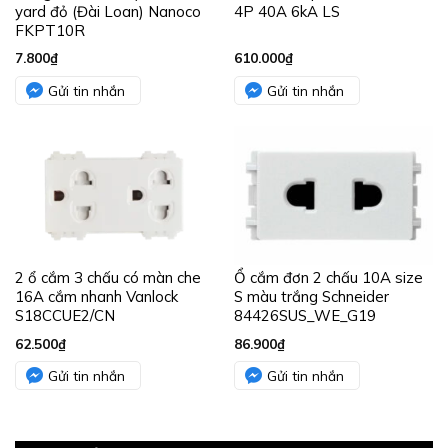
yard đỏ (Đài Loan) Nanoco
4P 40A 6kA LS
FKPT10R
7.800
₫
610.000
₫
Gửi tin nhắn
Gửi tin nhắn
2 ổ cắm 3 chấu có màn che
Ổ cắm đơn 2 chấu 10A size
16A cắm nhanh Vanlock
S màu trắng Schneider
S18CCUE2/CN
84426SUS_WE_G19
62.500
₫
86.900
₫
Gửi tin nhắn
Gửi tin nhắn