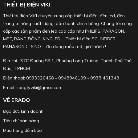
THIẾT BỊ ĐIỆN VIKI
Thiết bị điện VIKI chuyên cung cấp thiết bị điện, đèn led, đèn
trang trí hàng chất lượng, bảo hành chính hãng. Chúng tôi cung
cấp các sản phẩm đèn led cao cấp như PHILIPS, PARAGON,
MPE, RẠNG ĐÔNG, KINGLED ... Thiết bị điện SCHNEIDER,
PANASONIC, SINO ... đa dạng mẫu mã, giá thành !
Địa chỉ : 37C Đường Số 1, Phường Long Trường, Thành Phố Thủ
Đức, TPHCM
Điện thoại: 0933320468 - 0948946109 - 0938 461348
Email: congtyviki@gmail.com
VỀ ERADO
Đạo đức kinh doanh
Tiêu chí bán hàng
Mua hàng đảm bảo